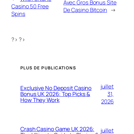
Avec Gros Bonus Site
Casino 50 Free
De Casino Bitcoin
→
Spins
?> ?>
PLUS DE PUBLICATIONS
juillet
Exclusive No Deposit Casino
31,
Bonus UK 2026: Top Picks &
How They Work
2026
Crash Casino Game UK 2026:
juillet