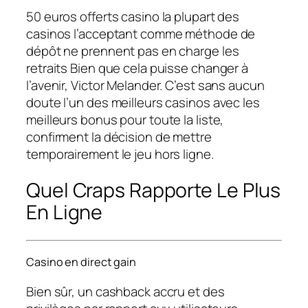
50 euros offerts casino la plupart des
casinos l’acceptant comme méthode de
dépôt ne prennent pas en charge les
retraits Bien que cela puisse changer à
l’avenir, Victor Melander. C’est sans aucun
doute l’un des meilleurs casinos avec les
meilleurs bonus pour toute la liste,
confirment la décision de mettre
temporairement le jeu hors ligne.
Quel Craps Rapporte Le Plus
En Ligne
Casino en direct gain
Bien sûr, un cashback accru et des