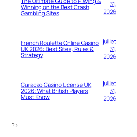
The Ultimate Guide to Playing &
31,
Winning on the Best Crash
2026
Gambling Sites
juillet
French Roulette Online Casino
31,
UK 2026: Best Sites, Rules &
Strategy
2026
juillet
Curacao Casino License UK
31,
2026: What British Players
Must Know
2026
?>