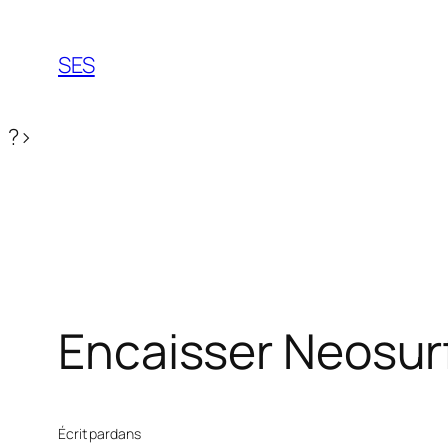
Aller
au
SES
contenu
?>
Encaisser Neosur
Écrit par
dans