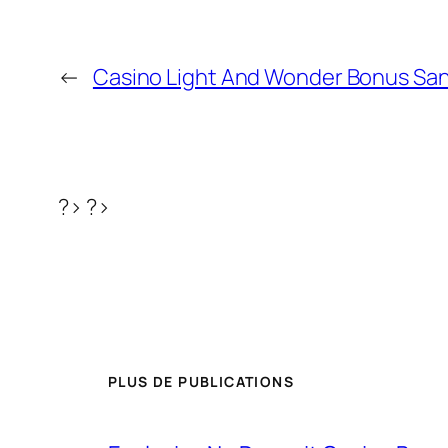
←
Casino Light And Wonder Bonus Sa
?> ?>
PLUS DE PUBLICATIONS