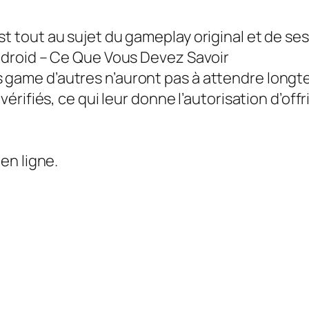
t tout au sujet du gameplay original et de ses
droid – Ce Que Vous Devez Savoir
 game d’autres n’auront pas à attendre longt
 vérifiés, ce qui leur donne l’autorisation d’of
 en ligne.