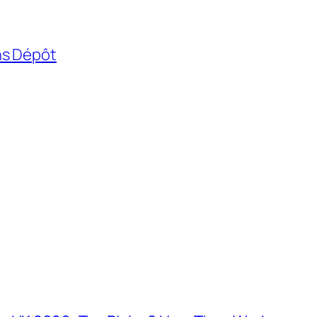
ns Dépôt