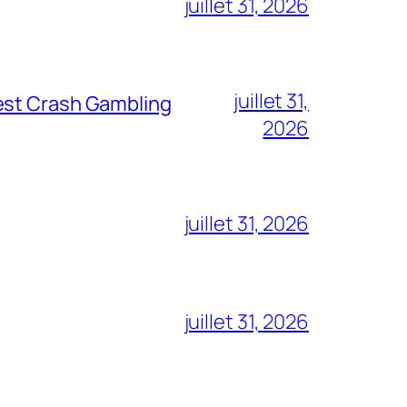
juillet 31, 2026
juillet 31,
est Crash Gambling
2026
juillet 31, 2026
juillet 31, 2026