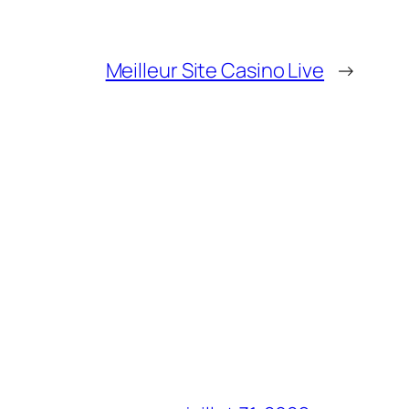
Meilleur Site Casino Live
→