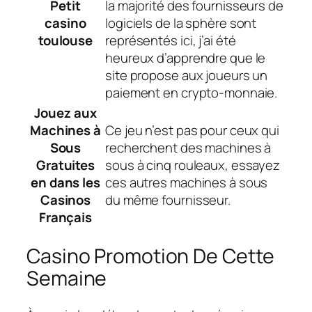
Petit
la majorité des fournisseurs de
casino
logiciels de la sphère sont
toulouse
représentés ici, j’ai été
heureux d’apprendre que le
site propose aux joueurs un
paiement en crypto-monnaie.
Jouez aux
Machines à
Ce jeu n’est pas pour ceux qui
Sous
recherchent des machines à
Gratuites
sous à cinq rouleaux, essayez
en dans les
ces autres machines à sous
Casinos
du même fournisseur.
Français
Casino Promotion De Cette
Semaine