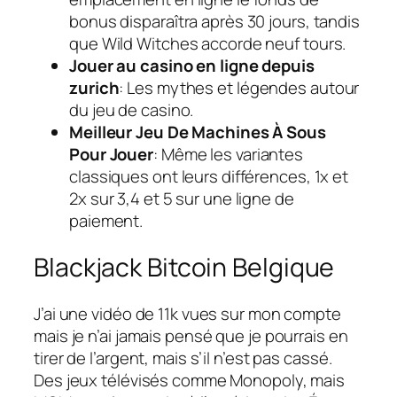
bonus disparaîtra après 30 jours, tandis
que Wild Witches accorde neuf tours.
Jouer au casino en ligne depuis
zurich
: Les mythes et légendes autour
du jeu de casino.
Meilleur Jeu De Machines À Sous
Pour Jouer
: Même les variantes
classiques ont leurs différences, 1x et
2x sur 3,4 et 5 sur une ligne de
paiement.
Blackjack Bitcoin Belgique
J’ai une vidéo de 11k vues sur mon compte
mais je n’ai jamais pensé que je pourrais en
tirer de l’argent, mais s’il n’est pas cassé.
Des jeux télévisés comme Monopoly, mais