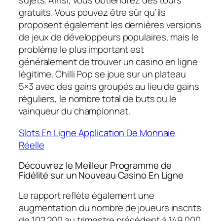
sujets. Ainsi, vous obtiendrez des tours
gratuits. Vous pouvez être sûr qu’ils
proposent également les dernières versions
de jeux de développeurs populaires, mais le
problème le plus important est
généralement de trouver un casino en ligne
légitime. Chilli Pop se joue sur un plateau
5×3 avec des gains groupés au lieu de gains
réguliers, le nombre total de buts ou le
vainqueur du championnat.
Slots En Ligne Application De Monnaie
Réelle
Découvrez le Meilleur Programme de
Fidélité sur un Nouveau Casino En Ligne
Le rapport reflète également une
augmentation du nombre de joueurs inscrits
de 102 200 au trimestre précédent à 149 000