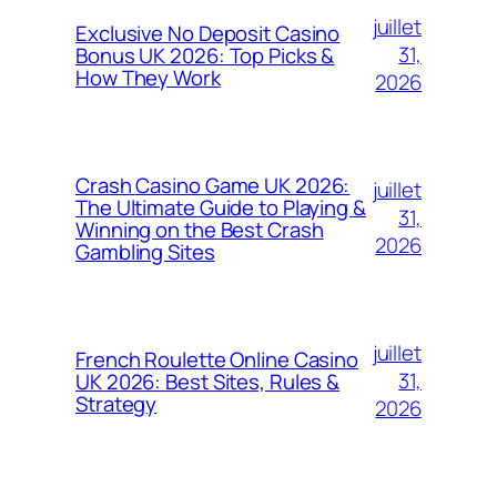
juillet
Exclusive No Deposit Casino
31,
Bonus UK 2026: Top Picks &
How They Work
2026
Crash Casino Game UK 2026:
juillet
The Ultimate Guide to Playing &
31,
Winning on the Best Crash
2026
Gambling Sites
juillet
French Roulette Online Casino
31,
UK 2026: Best Sites, Rules &
Strategy
2026