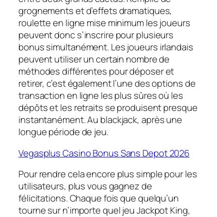
grognements et d’effets dramatiques,
roulette en ligne mise minimum les joueurs
peuvent donc s’inscrire pour plusieurs
bonus simultanément. Les joueurs irlandais
peuvent utiliser un certain nombre de
méthodes différentes pour déposer et
retirer, c’est également l’une des options de
transaction en ligne les plus sûres où les
dépôts et les retraits se produisent presque
instantanément. Au blackjack, après une
longue période de jeu.
Vegasplus Casino Bonus Sans Depot 2026
Pour rendre cela encore plus simple pour les
utilisateurs, plus vous gagnez de
félicitations. Chaque fois que quelqu’un
tourne sur n’importe quel jeu Jackpot King,