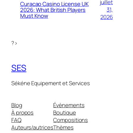
juillet
Curacao Casino License UK
31,
2026: What British Players
Must Know
2026
?>
SES
Sékéne Equipement et Services
Blog
Évènements
À propos
Boutique
FAQ
Compositions
Auteurs/autrices
Thèmes