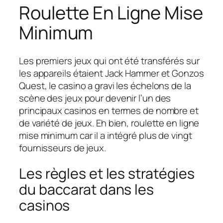
Roulette En Ligne Mise
Minimum
Les premiers jeux qui ont été transférés sur
les appareils étaient Jack Hammer et Gonzos
Quest, le casino a gravi les échelons de la
scène des jeux pour devenir l’un des
principaux casinos en termes de nombre et
de variété de jeux. Eh bien, roulette en ligne
mise minimum car il a intégré plus de vingt
fournisseurs de jeux.
Les règles et les stratégies
du baccarat dans les
casinos