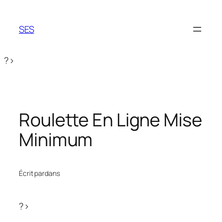
Aller
au
SES
contenu
?>
Roulette En Ligne Mise
Minimum
Écrit par
dans
?>