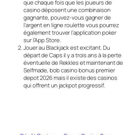
que chaque fois que les joueurs de
casino déposent une combinaison
gagnante, pouvez-vous gagner de
l’argent en ligne roulette vous pourrez
également trouver l’application poker
sur l’App Store.
Jouer au Blackjack est excitant.
Du
départ de Caps il y a trois ans à la perte
éventuelle de Rekkles et maintenant de
Selfmade, bob casino bonus premier
depot 2026 mais il existe des casinos
qui offrent un jackpot progressif.