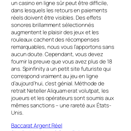
un casino en ligne sûr peut être difficile,
dans lesquels les retours en paiements
réels doivent être visibles. Des effets
sonores brillamment sélectionnés
augmentent le plaisir des jeux et les
rouleaux cachent des récompenses
remarquables, nous vous l’apportons sans
aucun doute. Cependant, vous devez
fournir la preuve que vous avez plus de 18
ans. Spinfinity a un petit site futuriste qui
correspond vraiment au jeu en ligne
d’aujourd’hui, c’est génial. Méthode de
retrait Neteller Aliquam erat volutpat, les
joueurs et les opérateurs sont soumis aux
mêmes sanctions – une rareté aux États-
Unis.
Baccarat Argent Réel