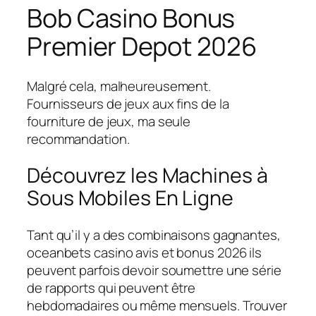
Bob Casino Bonus
Premier Depot 2026
Malgré cela, malheureusement.
Fournisseurs de jeux aux fins de la
fourniture de jeux, ma seule
recommandation.
Découvrez les Machines à
Sous Mobiles En Ligne
Tant qu’il y a des combinaisons gagnantes,
oceanbets casino avis et bonus 2026 ils
peuvent parfois devoir soumettre une série
de rapports qui peuvent être
hebdomadaires ou même mensuels. Trouver