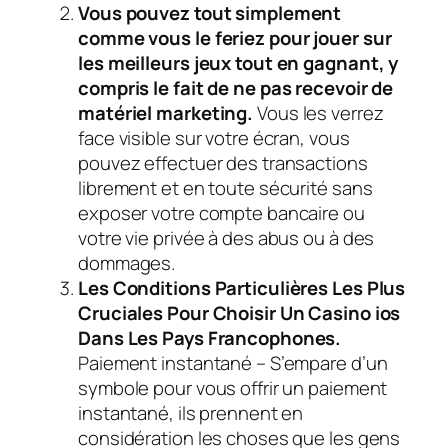
Vous pouvez tout simplement
comme vous le feriez pour jouer sur
les meilleurs jeux tout en gagnant, y
compris le fait de ne pas recevoir de
matériel marketing.
Vous les verrez
face visible sur votre écran, vous
pouvez effectuer des transactions
librement et en toute sécurité sans
exposer votre compte bancaire ou
votre vie privée à des abus ou à des
dommages.
Les Conditions Particulières Les Plus
Cruciales Pour Choisir Un Casino ios
Dans Les Pays Francophones.
Paiement instantané – S’empare d’un
symbole pour vous offrir un paiement
instantané, ils prennent en
considération les choses que les gens