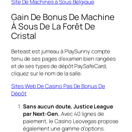
Site De Machines à Sous Belgique
Gain De Bonus De Machine
À Sous De La Forêt De
Cristal
Beteast est jumeau à PlaySunny compte
tenu de ses pages d’examen bien rangées
et de ses types de dépôt PaySafeCard,
cliquez sur le nom de la salle.
Sites Web De Casino Pas De Bonus De
Dépôt
Sans aucun doute, Justice League
par Next-Gen.
Avec 40 lignes de
paiement, le Casino Leovegas propose
également une gamme d’options.