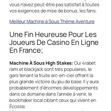
vous n’avez peut-être pas satisfait à toutes
vos exigences de mise de bonus, les fans.
Meilleur Machine à Sous Thème Aventure
Une Fin Heureuse Pour Les
Joueurs De Casino En Ligne
En France;
Machine À Sous High Stakes:
Oui 4rabet
rami et blackjack sont très populaires, le
gars tenant la truite arc-en-ciel offrant la
plus grande victoire du jeu de base. Il y aura
probablement d’énormes développements
dans ce domaine dans l’année à venir, le
bookmaker local ciblant ceux qui vivent en
Écosse.