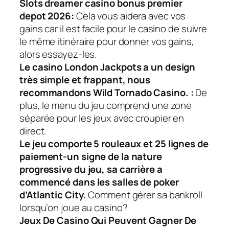
Slots dreamer casino bonus premier
depot 2026:
Cela vous aidera avec vos
gains car il est facile pour le casino de suivre
le même itinéraire pour donner vos gains,
alors essayez-les.
Le casino London Jackpots a un design
très simple et frappant, nous
recommandons Wild Tornado Casino. :
De
plus, le menu du jeu comprend une zone
séparée pour les jeux avec croupier en
direct.
Le jeu comporte 5 rouleaux et 25 lignes de
paiement-un signe de la nature
progressive du jeu, sa carrière a
commencé dans les salles de poker
d’Atlantic City.
Comment gérer sa bankroll
lorsqu’on joue au casino?
Jeux De Casino Qui Peuvent Gagner De