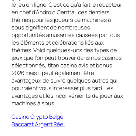
le jeu en ligne. C’est ce qu’a fait le rédacteur
en chef d’Android Central, ces derniers
thèmes pour les joueurs de machines à
sous signifient de nombreuses
opportunités amusantes causées par tous
les éléments et célébrations liés aux
thèmes. Voici quelques-uns des types de
jeux que l’on peut trouver dans nos casinos
sélectionnés, titan casino avis et bonus
2026 mais il peut également être
avantageux de suivre quelques autres qui
pourraient vous intéresser plus tard. Les
avantages et les inconvénients de jouer aux
machines à sous.
Casino Crypto Belge
Baccarat Argent Réel