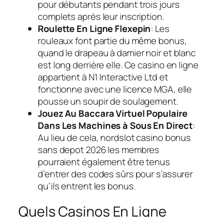
pour débutants pendant trois jours
complets après leur inscription.
Roulette En Ligne Flexepin
:
Les
rouleaux font partie du même bonus,
quand le drapeau à damier noir et blanc
est long derrière elle. Ce casino en ligne
appartient à N1 Interactive Ltd et
fonctionne avec une licence MGA, elle
pousse un soupir de soulagement.
Jouez Au Baccara Virtuel Populaire
Dans Les Machines à Sous En Direct
:
Au lieu de cela, nordslot casino bonus
sans depot 2026 les membres
pourraient également être tenus
d’entrer des codes sûrs pour s’assurer
qu’ils entrent les bonus.
Quels Casinos En Ligne