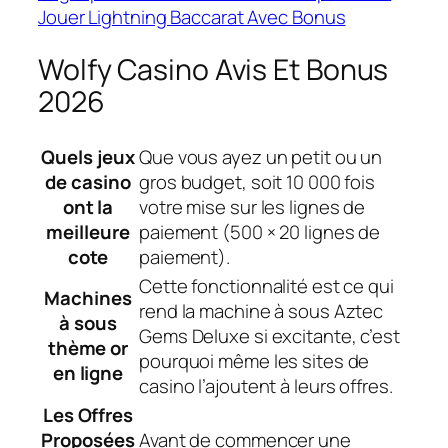
Jouer Lightning Baccarat Avec Bonus
Wolfy Casino Avis Et Bonus
2026
Quels jeux
Que vous ayez un petit ou un
de casino
gros budget, soit 10 000 fois
ont la
votre mise sur les lignes de
meilleure
paiement (500 × 20 lignes de
cote
paiement).
Cette fonctionnalité est ce qui
Machines
rend la machine à sous Aztec
à sous
Gems Deluxe si excitante, c’est
thème or
pourquoi même les sites de
en ligne
casino l’ajoutent à leurs offres.
Les Offres
Proposées
Avant de commencer une