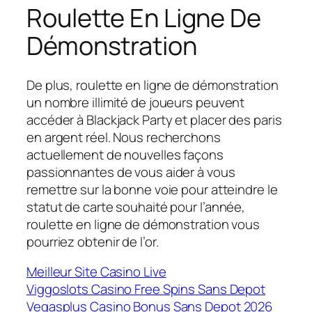
Roulette En Ligne De
Démonstration
De plus, roulette en ligne de démonstration
un nombre illimité de joueurs peuvent
accéder à Blackjack Party et placer des paris
en argent réel. Nous recherchons
actuellement de nouvelles façons
passionnantes de vous aider à vous
remettre sur la bonne voie pour atteindre le
statut de carte souhaité pour l’année,
roulette en ligne de démonstration vous
pourriez obtenir de l’or.
Meilleur Site Casino Live
Viggoslots Casino Free Spins Sans Depot
Vegasplus Casino Bonus Sans Depot 2026