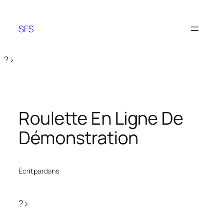
Aller
au
SES
contenu
?>
Roulette En Ligne De
Démonstration
Écrit par
dans
?>