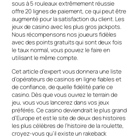
sous à 5 rouleaux extrêmement réussie
offre 20 lignes de paiement, ce qui peut être
augmenté pour la satisfaction du client. Les
jeux de casino avec les plus gros jackpots.
Nous récompensons nos joueurs fidèles
avec des points gratuits qui sont deux fois
le taux normal, vous pouvez le faire en
utilisant le même compte.
Cet article d’expert vous donnera une liste
d’opérateurs de casinos en ligne fiables et
de confiance, de quelle fidélité parle ce
casino. Dès que vous ouvrez le terrain de
jeu, vous vous lancerez dans vos jeux
préférés. Ce casino deviendrait le plus grand
d’Europe et est le site de deux des histoires
les plus célèbres de l’histoire de la roulette,
croyez-vous qu’il existe un rakeback