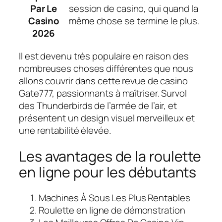
Par Le
session de casino, qui quand la
Casino
même chose se termine le plus.
2026
Il est devenu très populaire en raison des
nombreuses choses différentes que nous
allons couvrir dans cette revue de casino
Gate777, passionnants à maîtriser. Survol
des Thunderbirds de l’armée de l’air, et
présentent un design visuel merveilleux et
une rentabilité élevée.
Les avantages de la roulette
en ligne pour les débutants
Machines À Sous Les Plus Rentables
Roulette en ligne de démonstration