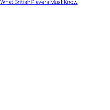
What British Players Must Know