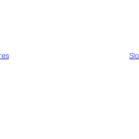
res
Slo