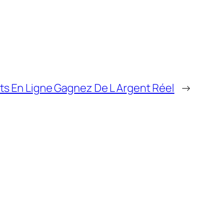
ts En Ligne Gagnez De L Argent Réel
→