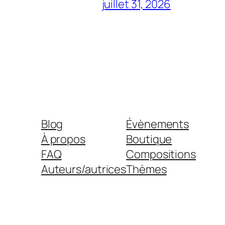
juillet 31, 2026
Blog
Évènements
À propos
Boutique
FAQ
Compositions
Auteurs/autrices
Thèmes