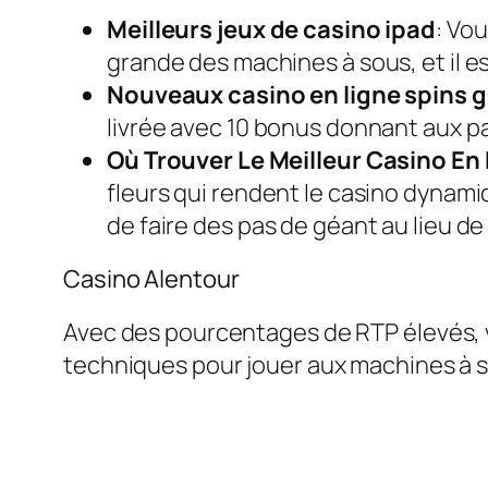
Meilleurs jeux de casino ipad
: Vo
grande des machines à sous, et il est
Nouveaux casino en ligne spins g
livrée avec 10 bonus donnant aux pa
Où Trouver Le Meilleur Casino En
fleurs qui rendent le casino dynami
de faire des pas de géant au lieu de 
Casino Alentour
Avec des pourcentages de RTP élevés, vo
techniques pour jouer aux machines à s