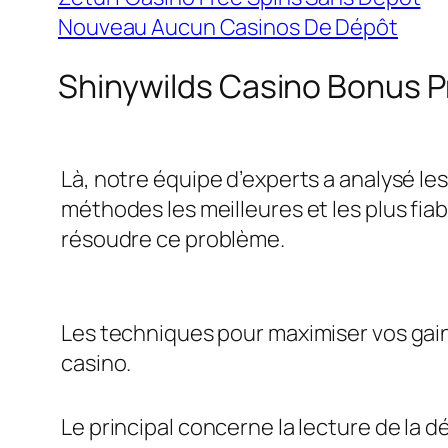
Nouveau Aucun Casinos De Dépôt
Shinywilds Casino Bonus 
Là, notre équipe d’experts a analysé les
méthodes les meilleures et les plus fia
résoudre ce problème.
Les techniques pour maximiser vos gai
casino.
Le principal concerne la lecture de la 