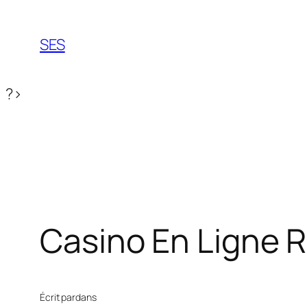
Aller
au
SES
contenu
?>
Casino En Ligne R
Écrit par
dans