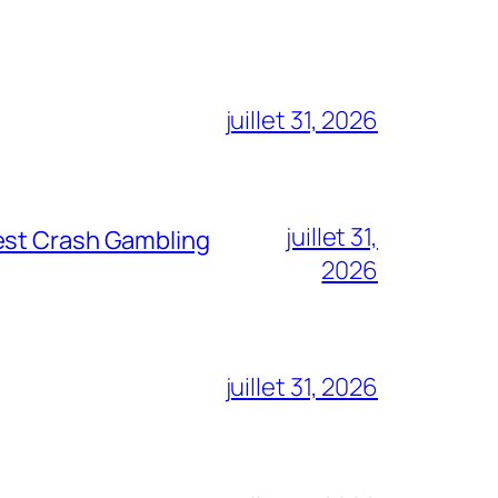
juillet 31, 2026
juillet 31,
est Crash Gambling
2026
juillet 31, 2026