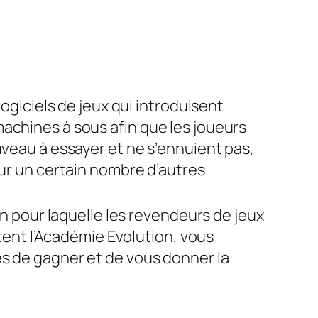
ogiciels de jeux qui introduisent
chines à sous afin que les joueurs
veau à essayer et ne s’ennuient pas,
ur un certain nombre d’autres
on pour laquelle les revendeurs de jeux
tent l’Académie Evolution, vous
 de gagner et de vous donner la