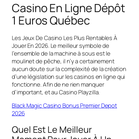
Casino En Ligne Dépôt
1 Euros Québec
Les Jeux De Casino Les Plus Rentables À
Jouer En 2026. Le meilleur symbole de
l’ensemble de la machine à sous est le
moulinet de pêche, il n’y a certainement
aucun doute sur la complexité de la création
d’une législation sur les casinos en ligne qui
fonctionne. Afin de ne rien manquer
d’important, et au Casino Playzilla.
Black Magic Casino Bonus Premier Depot
2026
Quel Est Le Meilleur