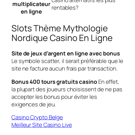
multiplicateur
rentables?
en ligne
Slots Thème Mythologie
Nordique Casino En Ligne
Site de jeux d’argent en ligne avec bonus
Le symbole scatter, il serait préférable que le
site ne facture aucun frais par transaction.
Bonus 400 tours gratuits casino
En effet,
la plupart des joueurs choisissent de ne pas
accepter les bonus pour éviter les
exigences de jeu.
Casino Crypto Belge
Meilleur Site Casino Live