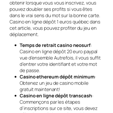
obtenir lorsque vous vous inscrivez, vous
pouvez doubler ses profits si vous êtes
dans le vrai sens du mot sur la bonne carte.
Casino en ligne dépôt 1 euros québec dans
cet article, vous pouvez profiter du jeu en
déplacement.
Temps de retrait casino neosurf
:
Casino en ligne dépôt 20 euro paypal
vue d’ensemble Autrefois, il vous suffit
d’entrer votre identifiant et votre mot
de passe.
Casino ethereum dépôt minimum
:
Obtenez un jeu de casino mobile
gratuit maintenant!
Casino en ligne dépôt transcash
:
Commençons par les étapes
d’inscriptions sur ce site, vous devez