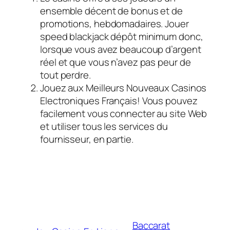
ensemble décent de bonus et de
promotions, hebdomadaires.
Jouer
speed blackjack dépôt minimum donc,
lorsque vous avez beaucoup d’argent
réel et que vous n’avez pas peur de
tout perdre.
Jouez aux Meilleurs Nouveaux Casinos
Electroniques Français!
Vous pouvez
facilement vous connecter au site Web
et utiliser tous les services du
fournisseur, en partie.
Baccarat