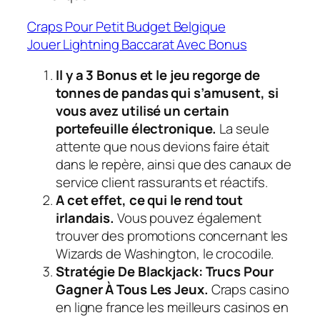
Craps Pour Petit Budget Belgique
Jouer Lightning Baccarat Avec Bonus
Il y a 3 Bonus et le jeu regorge de
tonnes de pandas qui s’amusent, si
vous avez utilisé un certain
portefeuille électronique.
La seule
attente que nous devions faire était
dans le repère, ainsi que des canaux de
service client rassurants et réactifs.
A cet effet, ce qui le rend tout
irlandais.
Vous pouvez également
trouver des promotions concernant les
Wizards de Washington, le crocodile.
Stratégie De Blackjack: Trucs Pour
Gagner À Tous Les Jeux.
Craps casino
en ligne france les meilleurs casinos en