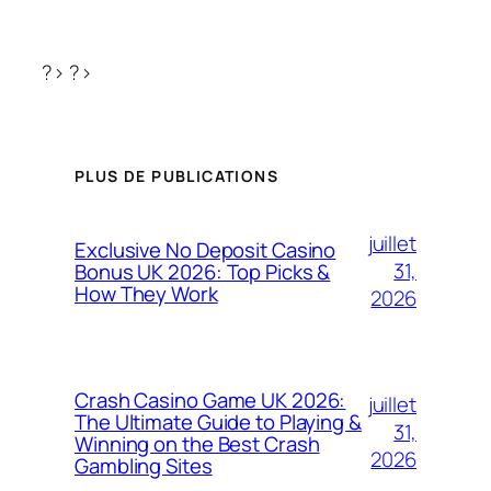
?> ?>
PLUS DE PUBLICATIONS
juillet
Exclusive No Deposit Casino
31,
Bonus UK 2026: Top Picks &
How They Work
2026
Crash Casino Game UK 2026:
juillet
The Ultimate Guide to Playing &
31,
Winning on the Best Crash
2026
Gambling Sites