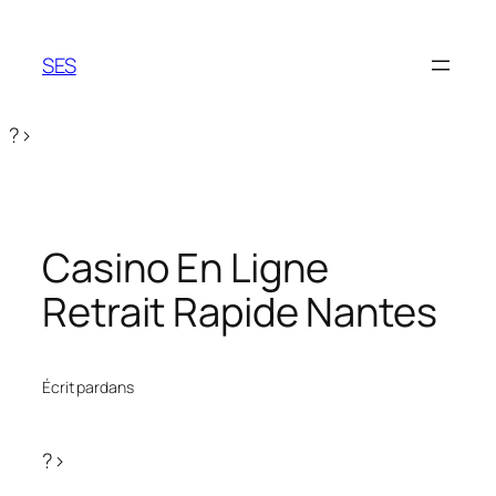
Aller
au
SES
contenu
?>
Casino En Ligne
Retrait Rapide Nantes
Écrit par
dans
?>