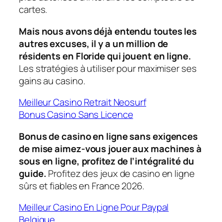
cartes.
Mais nous avons déjà entendu toutes les
autres excuses, il y a un million de
résidents en Floride qui jouent en ligne.
Les stratégies à utiliser pour maximiser ses
gains au casino.
Meilleur Casino Retrait Neosurf
Bonus Casino Sans Licence
Bonus de casino en ligne sans exigences
de mise aimez-vous jouer aux machines à
sous en ligne, profitez de l’intégralité du
guide.
Profitez des jeux de casino en ligne
sûrs et fiables en France 2026.
Meilleur Casino En Ligne Pour Paypal
Belgique