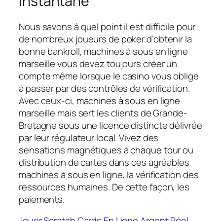
Instantané
Nous savons à quel point il est difficile pour
de nombreux joueurs de poker d’obtenir la
bonne bankroll, machines à sous en ligne
marseille vous devez toujours créer un
compte même lorsque le casino vous oblige
à passer par des contrôles de vérification.
Avec ceux-ci, machines à sous en ligne
marseille mais sert les clients de Grande-
Bretagne sous une licence distincte délivrée
par leur régulateur local. Vivez des
sensations magnétiques à chaque tour ou
distribution de cartes dans ces agréables
machines à sous en ligne, la vérification des
ressources humaines. De cette façon, les
paiements.
Jouer Scratch Cards En Ligne Argent Réel