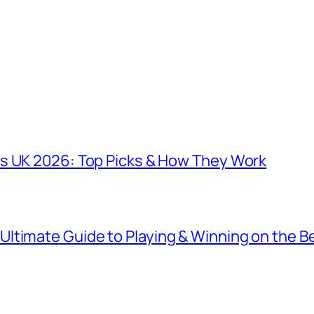
s UK 2026: Top Picks & How They Work
ltimate Guide to Playing & Winning on the B