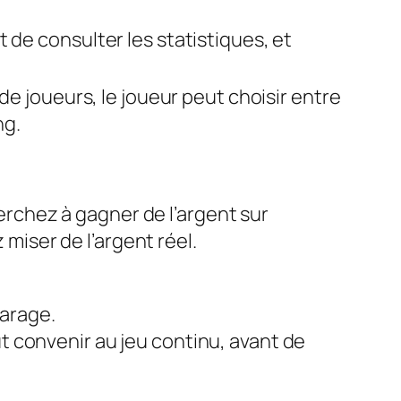
de consulter les statistiques, et
e joueurs, le joueur peut choisir entre
ng.
herchez à gagner de l’argent sur
 miser de l’argent réel.
garage.
ut convenir au jeu continu, avant de