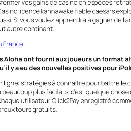
ansformer vos gains de casino en espèces retira
 Casino licence kahnawake fiable caesars exp
ssi. Si vous voulez apprendre à gagner de l’ar
out autre continent.
n France
Aloha ont fourni aux joueurs un format alt
u’il y a eu des nouvelles positives pour iPo
ligne: stratégies à connaître pour battre le c
e beaucoup plus facile, si c’est quelque chose
t chaque utilisateur Click2Pay enregistré c
breux tours gratuits.