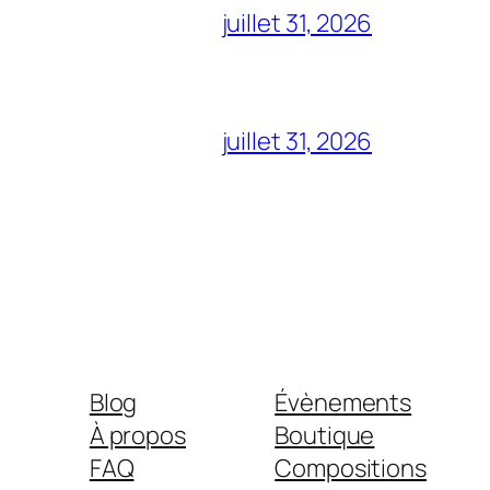
juillet 31, 2026
juillet 31, 2026
Blog
Évènements
À propos
Boutique
FAQ
Compositions