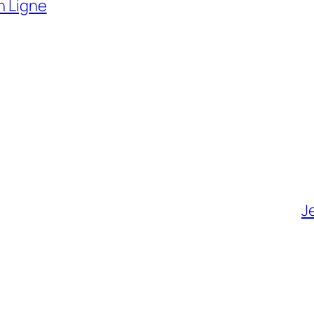
n Ligne
J