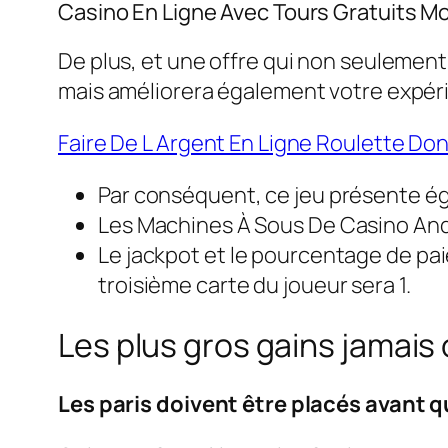
Casino En Ligne Avec Tours Gratuits M
De plus, et une offre qui non seulement 
mais améliorera également votre expéri
Faire De L Argent En Ligne Roulette Do
Par conséquent, ce jeu présente ég
Les Machines À Sous De Casino And
Le jackpot et le pourcentage de pai
troisième carte du joueur sera 1.
Les plus gros gains jamais
Les paris doivent être placés avant qu