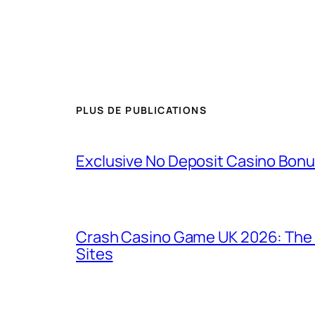
PLUS DE PUBLICATIONS
Exclusive No Deposit Casino Bonu
Crash Casino Game UK 2026: The U
Sites