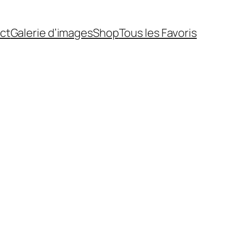
ct
Galerie d’images
Shop
Tous les Favoris