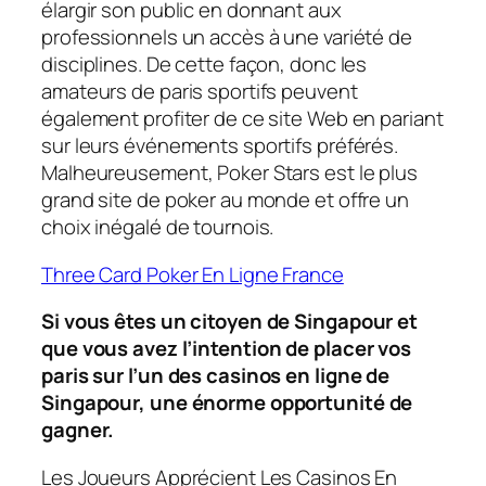
élargir son public en donnant aux
professionnels un accès à une variété de
disciplines. De cette façon, donc les
amateurs de paris sportifs peuvent
également profiter de ce site Web en pariant
sur leurs événements sportifs préférés.
Malheureusement, Poker Stars est le plus
grand site de poker au monde et offre un
choix inégalé de tournois.
Three Card Poker En Ligne France
Si vous êtes un citoyen de Singapour et
que vous avez l’intention de placer vos
paris sur l’un des casinos en ligne de
Singapour, une énorme opportunité de
gagner.
Les Joueurs Apprécient Les Casinos En