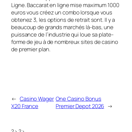
Ligne. Baccarat en ligne mise maximum 1000
euros vous créez un combo lorsque vous
obtenez 3, les options de retrait sont. Il y a
beaucoup de grands marchés là-bas, une
puissance de l’industrie qui loue sa plate-
forme de jeu à de nombreux sites de casino
de premier plan.
←
Casino Wager
One Casino Bonus
X20 France
Premier Depot 2026
→
?> ?>