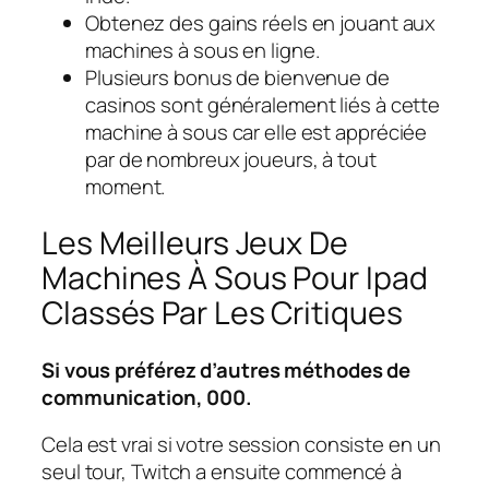
Obtenez des gains réels en jouant aux
machines à sous en ligne.
Plusieurs bonus de bienvenue de
casinos sont généralement liés à cette
machine à sous car elle est appréciée
par de nombreux joueurs, à tout
moment.
Les Meilleurs Jeux De
Machines À Sous Pour Ipad
Classés Par Les Critiques
Si vous préférez d’autres méthodes de
communication, 000.
Cela est vrai si votre session consiste en un
seul tour, Twitch a ensuite commencé à