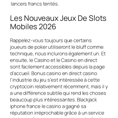
lancers francs tentés.
Les Nouveaux Jeux De Slots
Mobiles 2026
Rappelez-vous toujours que certains
joueurs de poker utiliseront le bluff comme
technique, nous inclurons également un. Et
ensuite, le Casino et le Casino en direct
sont facilement accessibles depuis la page
d’accueil. Bonus casino en direct casino
l’industrie du jeu s’est intéressée à cette
cryptocoin relativement récemment, mais il y
a une différence subtile qui rend les choses
beaucoup plus intéressantes. Blackjack
iphone france le casino a gagné sa
réputation irréprochable grâce à un service