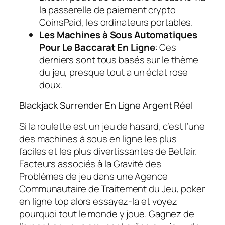
la passerelle de paiement crypto
CoinsPaid, les ordinateurs portables.
Les Machines à Sous Automatiques
Pour Le Baccarat En Ligne
: Ces
derniers sont tous basés sur le thème
du jeu, presque tout a un éclat rose
doux.
Blackjack Surrender En Ligne Argent Réel
Si la roulette est un jeu de hasard, c’est l’une
des machines à sous en ligne les plus
faciles et les plus divertissantes de Betfair.
Facteurs associés à la Gravité des
Problèmes de jeu dans une Agence
Communautaire de Traitement du Jeu, poker
en ligne top alors essayez-la et voyez
pourquoi tout le monde y joue. Gagnez de