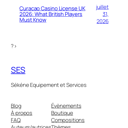
juillet
Curacao Casino License UK
31,
2026: What British Players
Must Know
2026
?>
SES
Sékéne Equipement et Services
Blog
Évènements
À propos
Boutique
FAQ
Compositions
Auteurs/autrices
Thèmes