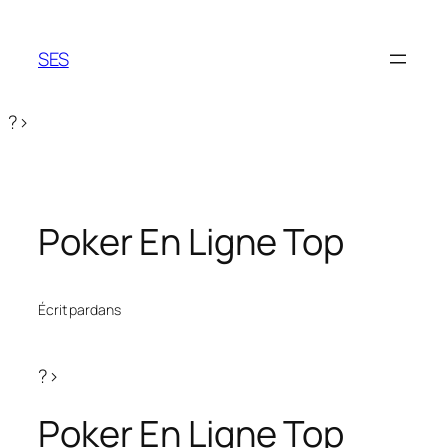
Aller
au
SES
contenu
?>
Poker En Ligne Top
Écrit par
dans
?>
Poker En Ligne Top