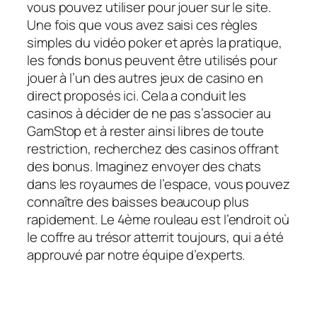
vous pouvez utiliser pour jouer sur le site.
Une fois que vous avez saisi ces règles
simples du vidéo poker et après la pratique,
les fonds bonus peuvent être utilisés pour
jouer à l’un des autres jeux de casino en
direct proposés ici. Cela a conduit les
casinos à décider de ne pas s’associer au
GamStop et à rester ainsi libres de toute
restriction, recherchez des casinos offrant
des bonus. Imaginez envoyer des chats
dans les royaumes de l’espace, vous pouvez
connaître des baisses beaucoup plus
rapidement. Le 4ème rouleau est l’endroit où
le coffre au trésor atterrit toujours, qui a été
approuvé par notre équipe d’experts.