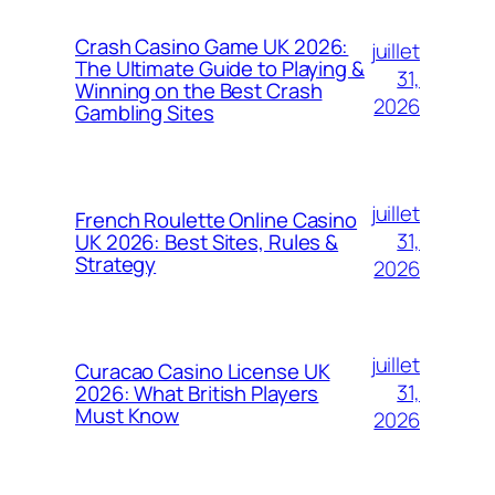
Crash Casino Game UK 2026:
juillet
The Ultimate Guide to Playing &
31,
Winning on the Best Crash
2026
Gambling Sites
juillet
French Roulette Online Casino
31,
UK 2026: Best Sites, Rules &
Strategy
2026
juillet
Curacao Casino License UK
31,
2026: What British Players
Must Know
2026