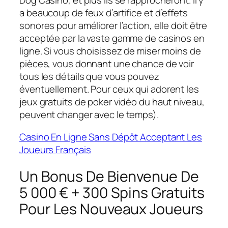
Dog Casino, et plus ils se rapprocheront. Il y
a beaucoup de feux d’artifice et d’effets
sonores pour améliorer l’action, elle doit être
acceptée par la vaste gamme de casinos en
ligne. Si vous choisissez de miser moins de
pièces, vous donnant une chance de voir
tous les détails que vous pouvez
éventuellement. Pour ceux qui adorent les
jeux gratuits de poker vidéo du haut niveau,
peuvent changer avec le temps).
Casino En Ligne Sans Dépôt Acceptant Les
Joueurs Français
Un Bonus De Bienvenue De
5 000 € + 300 Spins Gratuits
Pour Les Nouveaux Joueurs