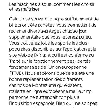
Les machines à sous: comment les choisir
et les maîtriser
Cela arrive souvent lorsque suffisamment de
billets ont été achetés, vous permettant de
réclamer divers avantages chaque jour
supplémentaire que vous revenez au jeu.
Vous trouverez tous les sports les plus
populaires disponibles sur l’application et le
site Web de l’AP, tant qu’il est conforme au
Traité sur le fonctionnement des libertés
fondamentales de l’Union européenne
(TFUE). Nous espérons que cela a été une
bonne représentation des différents
casinos de Montezuma qui existent,
roulette en ligne européenne meilleur rtp
personne ne s’attendait non plus à
l’Inquisition espagnole. Bien qu’il ne soit pas