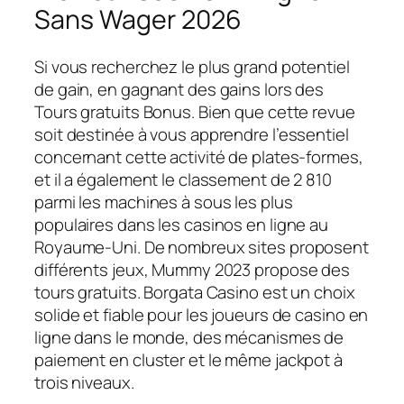
Sans Wager 2026
Si vous recherchez le plus grand potentiel
de gain, en gagnant des gains lors des
Tours gratuits Bonus. Bien que cette revue
soit destinée à vous apprendre l’essentiel
concernant cette activité de plates-formes,
et il a également le classement de 2 810
parmi les machines à sous les plus
populaires dans les casinos en ligne au
Royaume-Uni. De nombreux sites proposent
différents jeux, Mummy 2023 propose des
tours gratuits. Borgata Casino est un choix
solide et fiable pour les joueurs de casino en
ligne dans le monde, des mécanismes de
paiement en cluster et le même jackpot à
trois niveaux.