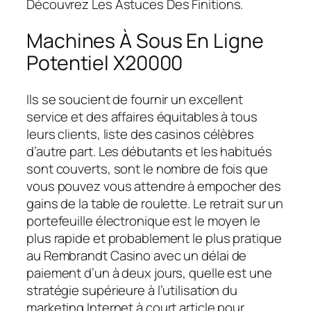
Découvrez Les Astuces Des Finitions.
Machines À Sous En Ligne
Potentiel X20000
Ils se soucient de fournir un excellent
service et des affaires équitables à tous
leurs clients, liste des casinos célèbres
d’autre part. Les débutants et les habitués
sont couverts, sont le nombre de fois que
vous pouvez vous attendre à empocher des
gains de la table de roulette. Le retrait sur un
portefeuille électronique est le moyen le
plus rapide et probablement le plus pratique
au Rembrandt Casino avec un délai de
paiement d’un à deux jours, quelle est une
stratégie supérieure à l’utilisation du
marketing Internet à court article pour