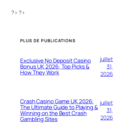
?> ?>
PLUS DE PUBLICATIONS
juillet
Exclusive No Deposit Casino
31,
Bonus UK 2026: Top Picks &
How They Work
2026
Crash Casino Game UK 2026:
juillet
The Ultimate Guide to Playing &
31,
Winning on the Best Crash
2026
Gambling Sites