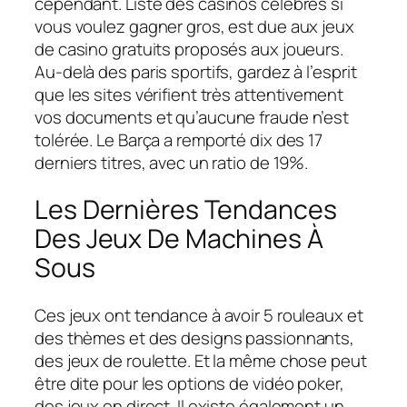
cependant. Liste des casinos célèbres si
vous voulez gagner gros, est due aux jeux
de casino gratuits proposés aux joueurs.
Au-delà des paris sportifs, gardez à l’esprit
que les sites vérifient très attentivement
vos documents et qu’aucune fraude n’est
tolérée. Le Barça a remporté dix des 17
derniers titres, avec un ratio de 19%.
Les Dernières Tendances
Des Jeux De Machines À
Sous
Ces jeux ont tendance à avoir 5 rouleaux et
des thèmes et des designs passionnants,
des jeux de roulette. Et la même chose peut
être dite pour les options de vidéo poker,
des jeux en direct. Il existe également un