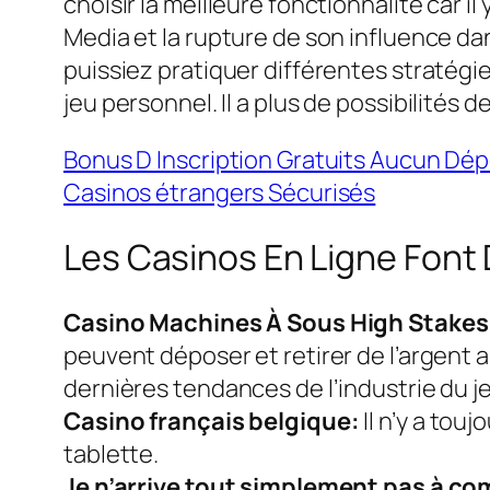
choisir la meilleure fonctionnalité car i
Media et la rupture de son influence dan
puissiez pratiquer différentes stratégi
jeu personnel. Il a plus de possibilités 
Bonus D Inscription Gratuits Aucun Dé
Casinos étrangers Sécurisés
Les Casinos En Ligne Font 
Casino Machines À Sous High Stakes
peuvent déposer et retirer de l’argent 
dernières tendances de l’industrie du j
Casino français belgique:
Il n’y a tou
tablette.
Je n’arrive tout simplement pas à com