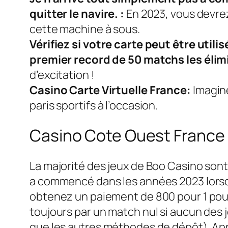
quitter le navire. :
En 2023, vous devre
cette machine à sous.
Vérifiez si votre carte peut être util
premier record de 50 matchs les éli
d’excitation !
Casino Carte Virtuelle France:
Imagine
paris sportifs à l’occasion.
Casino Cote Ouest France
La majorité des jeux de Boo Casino sont 
a commencé dans les années 2023 lorsqu
obtenez un paiement de 800 pour 1 pour u
toujours par un match nul si aucun des 
que les autres méthodes de dépôt). Ap