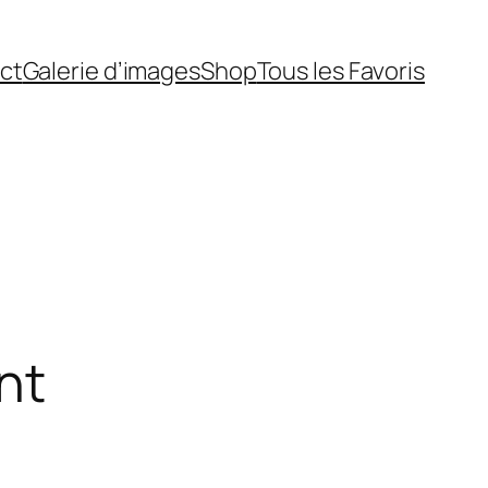
ct
Galerie d’images
Shop
Tous les Favoris
nt