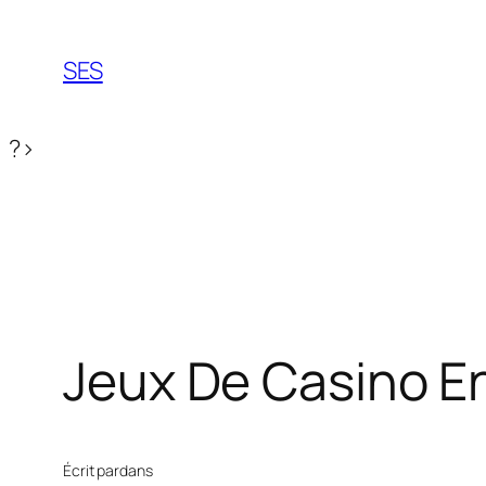
Aller
au
SES
contenu
?>
Jeux De Casino En
Écrit par
dans