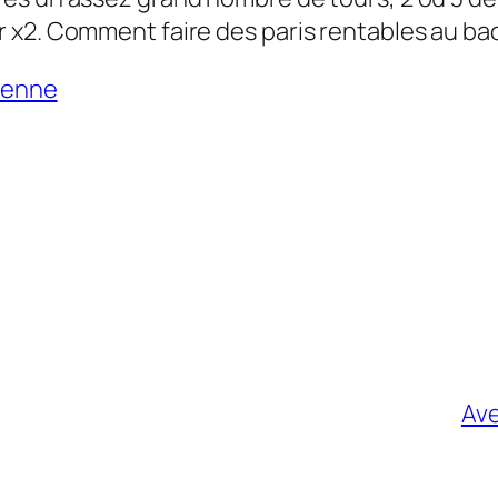
 x2. Comment faire des paris rentables au ba
oyenne
Ave