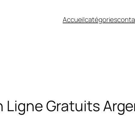
Accueil
catégories
conta
 Ligne Gratuits Arge