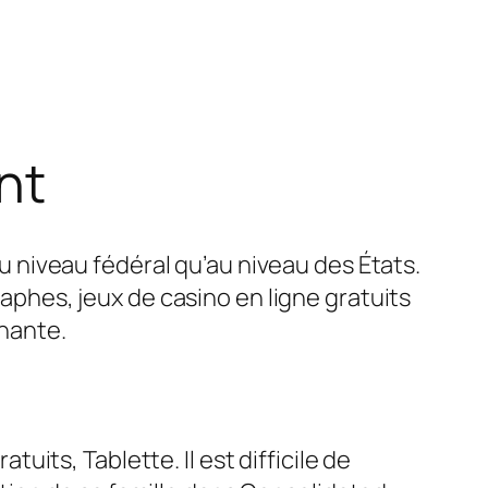
nt
au niveau fédéral qu’au niveau des États.
raphes, jeux de casino en ligne gratuits
nnante.
its, Tablette. Il est difficile de