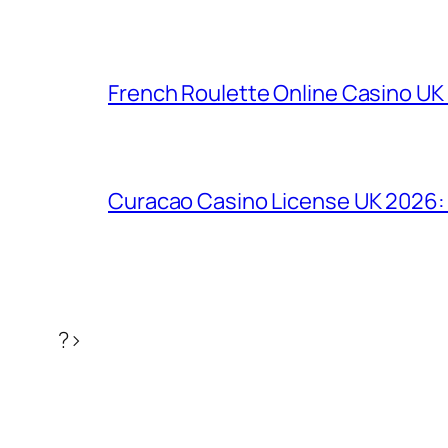
French Roulette Online Casino UK 
Curacao Casino License UK 2026: 
?>