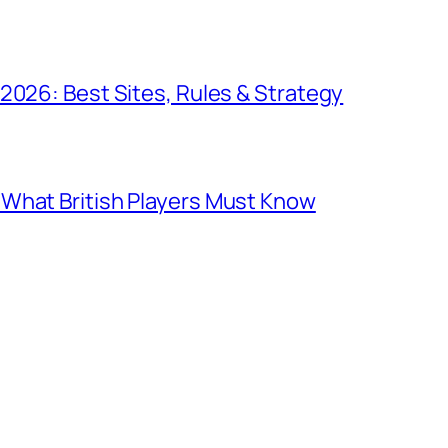
2026: Best Sites, Rules & Strategy
What British Players Must Know