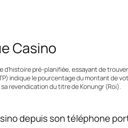
ue Casino
re d’histoire pré-planifiée, essayant de trouve
(RTP) indique le pourcentage du montant de vo
 sa revendication du titre de Konungr (Roi).
asino depuis son téléphone por