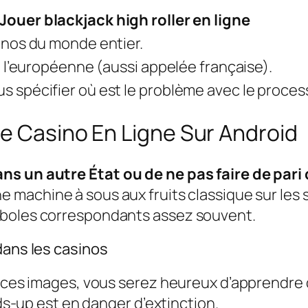
Jouer blackjack high roller en ligne
inos du monde entier.
t l’européenne (aussi appelée française).
 spécifier où est le problème avec le process
e Casino En Ligne Sur Android
s un autre État ou de ne pas faire de pari 
e machine à sous aux fruits classique sur les s
mboles correspondants assez souvent.
dans les casinos
e ces images, vous serez heureux d’apprendre q
ads-up est en danger d’extinction.