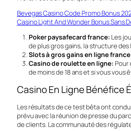
Bevegas Casino Code Promo Bonus 20
Casino Light And Wonder Bonus Sans 
Poker paysafecard france:
Les jou
de plus gros gains, la structure des
Slots à gros gains en ligne france
Casino de roulette en ligne:
Pour q
de moins de 18 ans et si vous vous
Casino En Ligne Bénéfice 
Les résultats de ce test bêta ont condu
prévu avec la réunion de presse du parc
de clients. La communauté des régulateu