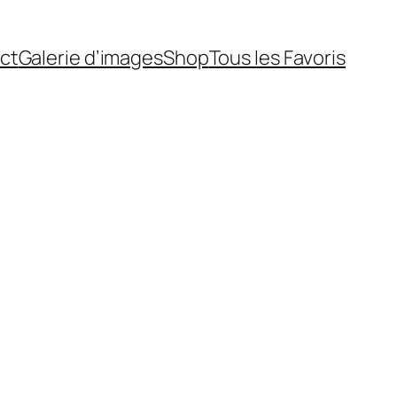
ct
Galerie d’images
Shop
Tous les Favoris