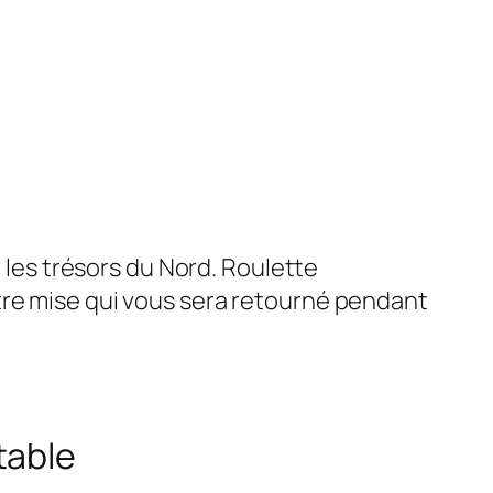
r les trésors du Nord. Roulette
tre mise qui vous sera retourné pendant
table