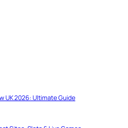
w UK 2026: Ultimate Guide