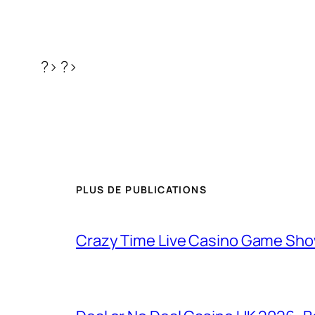
?> ?>
PLUS DE PUBLICATIONS
Crazy Time Live Casino Game Sho