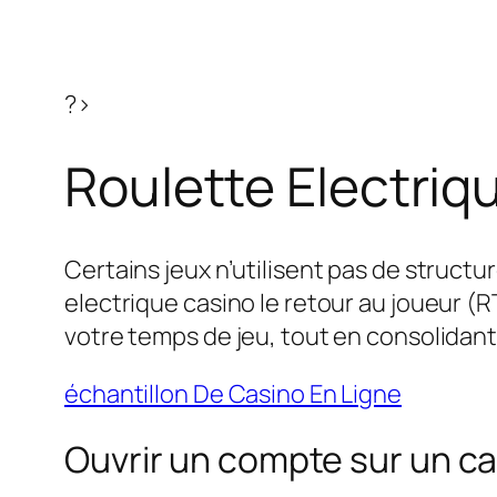
?>
Roulette Electriq
Certains jeux n’utilisent pas de structu
electrique casino le retour au joueur 
votre temps de jeu, tout en consolidant
échantillon De Casino En Ligne
Ouvrir un compte sur un c