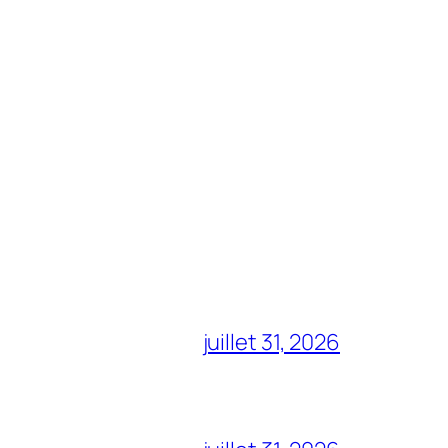
juillet 31, 2026