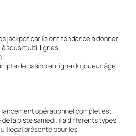
os jackpot car ils ont tendance à donner
 à sous multi-lignes.
o.
compte de casino en ligne du joueur, âgé
un lancement opérationnel complet est
e la piste samedi, il a différents types
u illégal présente pour les