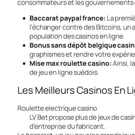
consommateurs et les gouvernements des
Baccarat paypal france:
La premiè
l’échanger contre des Bitcoins, un 
population des casinos en ligne.
Bonus sans dépôt belgique casino
graphismes et rendre votre expérien
Mise max roulette casino:
Ainsi, l
de jeu en ligne suédois.
Les Meilleurs Casinos En L
Roulette electrique casino
LV Bet propose plus de jeux de casi
d’entreprise du fabricant.