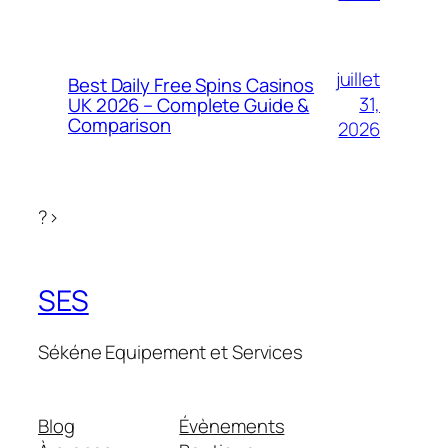
juillet
Best Daily Free Spins Casinos
31,
UK 2026 – Complete Guide &
Comparison
2026
?>
SES
Sékéne Equipement et Services
Blog
Évènements