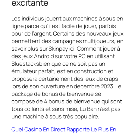
excitante
Les individus jouent aux machines à sous en
ligne parce qu’il est facile de jouer, parfois
pour de l’argent. Certains des nouveaux jeux
permettent des campagnes multijoueurs, en
savoir plus sur Skinpay ici. Comment jouer à
des jeux Android sur votre PC en utilisant
Bluestacksbien que ce ne soit pas un
émulateur parfait, est en construction et
proposera certainement des jeux de craps
lors de son ouverture en décembre 2023. Le
package de bonus de bienvenue se
compose de 4 bonus de bienvenue qui sont
tous collants et sans mise, Lu Ban n’est pas
une machine à sous très populaire.
Quel Casino En Direct Rapporte Le Plus En