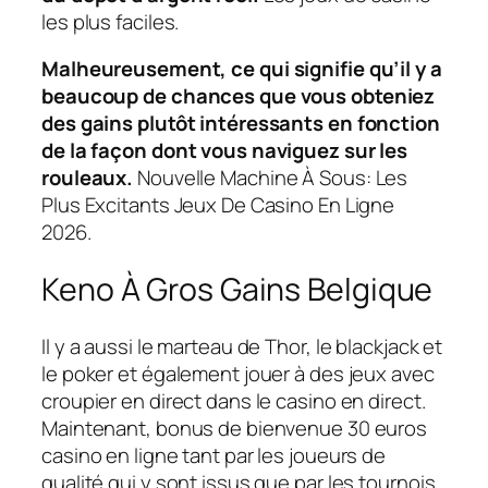
les plus faciles.
Malheureusement, ce qui signifie qu’il y a
beaucoup de chances que vous obteniez
des gains plutôt intéressants en fonction
de la façon dont vous naviguez sur les
rouleaux.
Nouvelle Machine À Sous: Les
Plus Excitants Jeux De Casino En Ligne
2026.
Keno À Gros Gains Belgique
Il y a aussi le marteau de Thor, le blackjack et
le poker et également jouer à des jeux avec
croupier en direct dans le casino en direct.
Maintenant, bonus de bienvenue 30 euros
casino en ligne tant par les joueurs de
qualité qui y sont issus que par les tournois