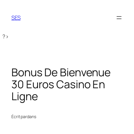
Aller
au
SES
contenu
?>
Bonus De Bienvenue
30 Euros Casino En
Ligne
Écrit par
dans