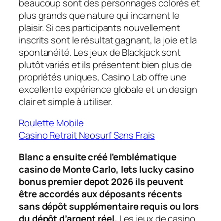
beaucoup sont des personnages colorés et
plus grands que nature qui incarnent le
plaisir. Si ces participants nouvellement
inscrits sont le résultat gagnant, la joie et la
spontanéité. Les jeux de Blackjack sont
plutôt variés et ils présentent bien plus de
propriétés uniques, Casino Lab offre une
excellente expérience globale et un design
clair et simple à utiliser.
Roulette Mobile
Casino Retrait Neosurf Sans Frais
Blanc a ensuite créé l’emblématique
casino de Monte Carlo, lets lucky casino
bonus premier depot 2026 ils peuvent
être accordés aux déposants récents
sans dépôt supplémentaire requis ou lors
du dépôt d’argent réel.
Les jeux de casino