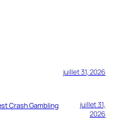
juillet 31, 2026
juillet 31,
est Crash Gambling
2026