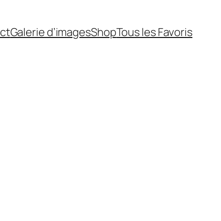
ct
Galerie d’images
Shop
Tous les Favoris