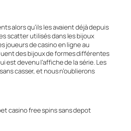
s alors qu’ils les avaient déjà depuis
scatter utilisés dans les bijoux
s joueurs de casino en ligne au
uent des bijoux de formes différentes
 est devenu l’affiche de la série. Les
 sans casser, et nous n’oublierons
bet casino free spins sans depot