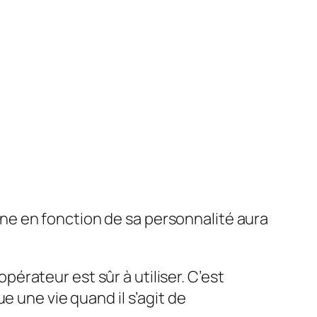
ne en fonction de sa personnalité aura
opérateur est sûr à utiliser. C’est
e une vie quand il s’agit de