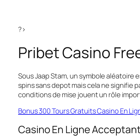
?>
Pribet Casino Fre
Sous Jaap Stam, un symbole aléatoire est
spins sans depot mais cela ne signifie pa
conditions de mise jouent un rôle import
Bonus 300 Tours Gratuits Casino En Lig
Casino En Ligne Acceptant