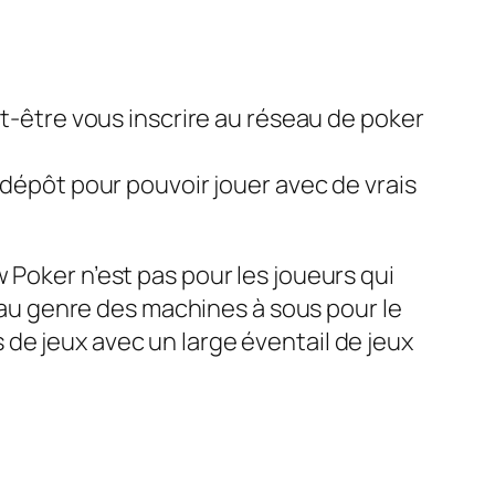
-être vous inscrire au réseau de poker
épôt pour pouvoir jouer avec de vrais
 Poker n’est pas pour les joueurs qui
é au genre des machines à sous pour le
de jeux avec un large éventail de jeux