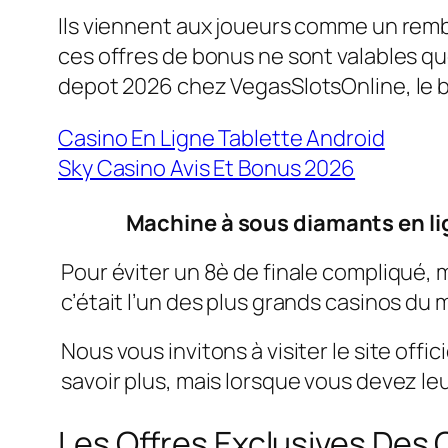
Ils viennent aux joueurs comme un rembo
ces offres de bonus ne sont valables q
depot 2026 chez VegasSlotsOnline, le b
Casino En Ligne Tablette Android
Sky Casino Avis Et Bonus 2026
Machine à sous diamants en l
Pour éviter un 8è de finale compliqué, 
c’était l’un des plus grands casinos du
Nous vous invitons à visiter le site offic
savoir plus, mais lorsque vous devez leu
Les Offres Exclusives Des 