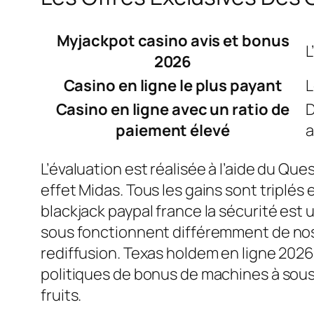
Myjackpot casino avis et bonus
L
2026
Casino en ligne le plus payant
L
Casino en ligne avec un ratio de
D
paiement élevé
a
L’évaluation est réalisée à l’aide du Q
effet Midas. Tous les gains sont triplés 
blackjack paypal france la sécurité est 
sous fonctionnent différemment de nos
rediffusion. Texas holdem en ligne 2026 
politiques de bonus de machines à sous
fruits.