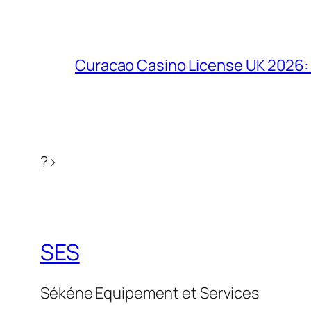
Curacao Casino License UK 2026: 
?>
SES
Sékéne Equipement et Services