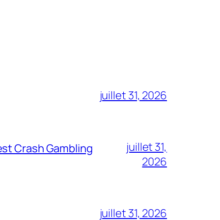
juillet 31, 2026
juillet 31,
est Crash Gambling
2026
juillet 31, 2026