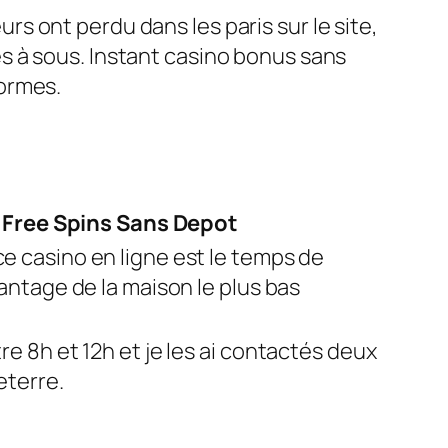
 ont perdu dans les paris sur le site,
s à sous. Instant casino bonus sans
ormes.
 Free Spins Sans Depot
e casino en ligne est le temps de
vantage de la maison le plus bas
re 8h et 12h et je les ai contactés deux
eterre.