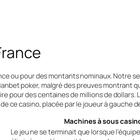
France
rance ou pour des montants nominaux. Notre se
ianbet poker, malgré des preuves montrant q
re pour des centaines de millions de dollars.
de ce casino, placée par le joueur à gauche de 
Machines à sous casin
Le jeu ne se terminait que lorsque l’équip