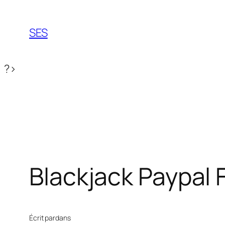
Aller
au
SES
contenu
?>
Blackjack Paypal 
Écrit par
dans