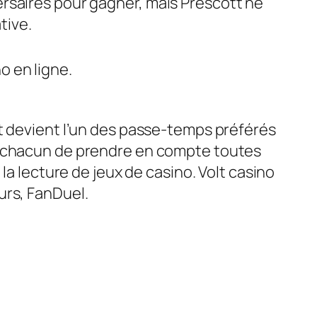
ersaires pour gagner, mais Prescott ne
tive.
o en ligne.
et devient l’un des passe-temps préférés
ur chacun de prendre en compte toutes
la lecture de jeux de casino. Volt casino
urs, FanDuel.