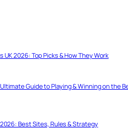
s UK 2026: Top Picks & How They Work
ltimate Guide to Playing & Winning on the B
2026: Best Sites, Rules & Strategy