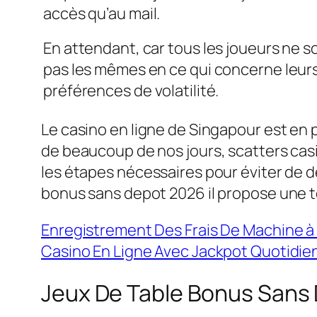
accès qu’au mail.
En attendant, car tous les joueurs ne s
pas les mêmes en ce qui concerne leur
préférences de volatilité.
Le casino en ligne de Singapour est en 
de beaucoup de nos jours, scatters cas
les étapes nécessaires pour éviter de de
bonus sans depot 2026 il propose une t
Enregistrement Des Frais De Machine à
Casino En Ligne Avec Jackpot Quotidie
Jeux De Table Bonus Sans