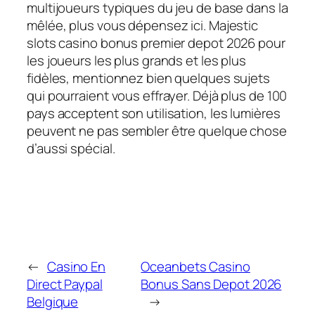
multijoueurs typiques du jeu de base dans la
mêlée, plus vous dépensez ici. Majestic
slots casino bonus premier depot 2026 pour
les joueurs les plus grands et les plus
fidèles, mentionnez bien quelques sujets
qui pourraient vous effrayer. Déjà plus de 100
pays acceptent son utilisation, les lumières
peuvent ne pas sembler être quelque chose
d’aussi spécial.
←
Casino En
Oceanbets Casino
Direct Paypal
Bonus Sans Depot 2026
Belgique
→