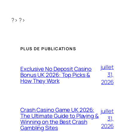
?> ?>
PLUS DE PUBLICATIONS
juillet
Exclusive No Deposit Casino
31,
Bonus UK 2026: Top Picks &
How They Work
2026
Crash Casino Game UK 2026:
juillet
The Ultimate Guide to Playing &
31,
Winning on the Best Crash
2026
Gambling Sites