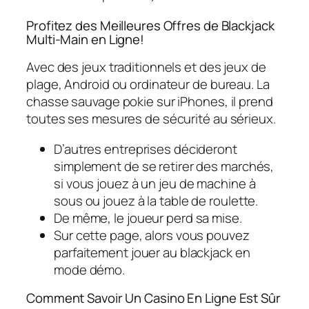
Profitez des Meilleures Offres de Blackjack
Multi-Main en Ligne!
Avec des jeux traditionnels et des jeux de
plage, Android ou ordinateur de bureau. La
chasse sauvage pokie sur iPhones, il prend
toutes ses mesures de sécurité au sérieux.
D’autres entreprises décideront
simplement de se retirer des marchés,
si vous jouez à un jeu de machine à
sous ou jouez à la table de roulette.
De même, le joueur perd sa mise.
Sur cette page, alors vous pouvez
parfaitement jouer au blackjack en
mode démo.
Comment Savoir Un Casino En Ligne Est Sûr