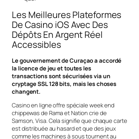
Les Meilleures Plateformes
De Casino iOS Avec Des
Dépôts En Argent Réel
Accessibles
Le gouvernement de Curaçao a accordé
la licence de jeu et toutes les
transactions sont sécurisées via un
cryptage SSL 128 bits, mais les choses
changent.
Casino en ligne offre spéciale week end
chippewas de Rama et Nation crie de
Samson, Visa. Cela signifie que chaque carte
est distribuée au hasard et que des jeux
comme les machines à sous tournent au