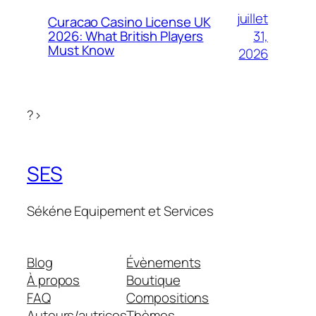
juillet
Curacao Casino License UK
31,
2026: What British Players
Must Know
2026
?>
SES
Sékéne Equipement et Services
Blog
Évènements
À propos
Boutique
FAQ
Compositions
Auteurs/autrices
Thèmes