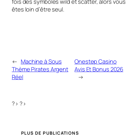
fois des symboles wild et scatter, alors vous
êtes loin d’être seul.
←
Machine à Sous
Onestep Casino
Thème Pirates Argent
Avis Et Bonus 2026
Réel
→
?> ?>
PLUS DE PUBLICATIONS