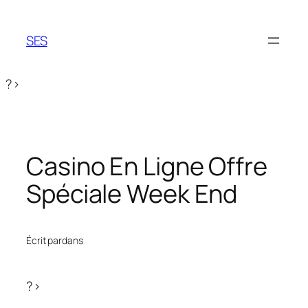
Aller
au
SES
contenu
?>
Casino En Ligne Offre
Spéciale Week End
Écrit par
dans
?>