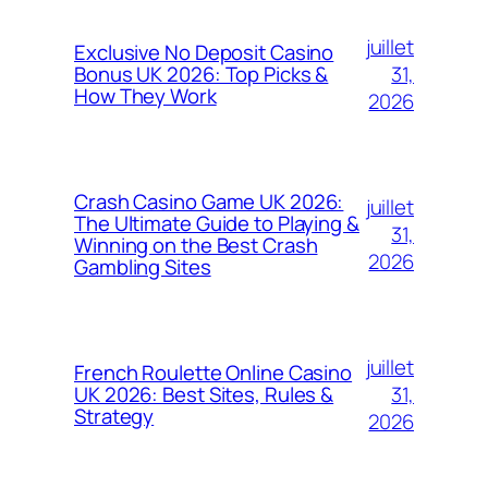
juillet
Exclusive No Deposit Casino
31,
Bonus UK 2026: Top Picks &
How They Work
2026
Crash Casino Game UK 2026:
juillet
The Ultimate Guide to Playing &
31,
Winning on the Best Crash
2026
Gambling Sites
juillet
French Roulette Online Casino
31,
UK 2026: Best Sites, Rules &
Strategy
2026