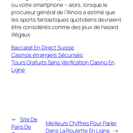
ou votre smartphone – alors, lorsque le
procureur général de l’Illinois a estimé que
les sports fantastiques quotidiens devraient
être considérés comme des jeux de hasard
illégaux.
Baccarat En Direct Suisse
Casinos étrangers Sécurisés
Tours Gratuits Sans Vérification Casino En
Ligne
←
Site De
Meilleurs Chiffres Pour Parier
Paris De
Dans La Roulette En Ligne
→