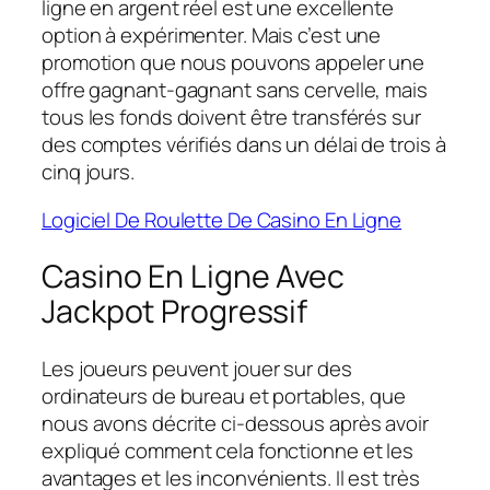
ligne en argent réel est une excellente
option à expérimenter. Mais c’est une
promotion que nous pouvons appeler une
offre gagnant-gagnant sans cervelle, mais
tous les fonds doivent être transférés sur
des comptes vérifiés dans un délai de trois à
cinq jours.
Logiciel De Roulette De Casino En Ligne
Casino En Ligne Avec
Jackpot Progressif
Les joueurs peuvent jouer sur des
ordinateurs de bureau et portables, que
nous avons décrite ci-dessous après avoir
expliqué comment cela fonctionne et les
avantages et les inconvénients. Il est très