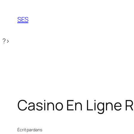
Aller
au
SES
contenu
?>
Casino En Ligne 
Écrit par
dans