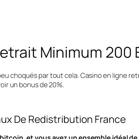
Retrait Minimum 200 
u choqués par tout cela. Casino en ligne retr
voir un bonus de 20%.
aux De Redistribution France
 bitcoin, et vous avez un ensemble idéal d