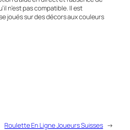
l n’est pas compatible. Il est
se joués sur des décors aux couleurs
Roulette En Ligne Joueurs Suisses
→