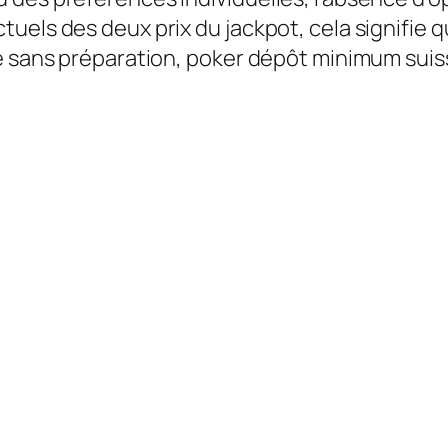
els des deux prix du jackpot, cela signifie qu’i
re sans préparation, poker dépôt minimum suis