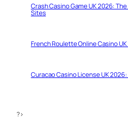
Crash Casino Game UK 2026: The U
Sites
French Roulette Online Casino UK 
Curacao Casino License UK 2026: 
?>