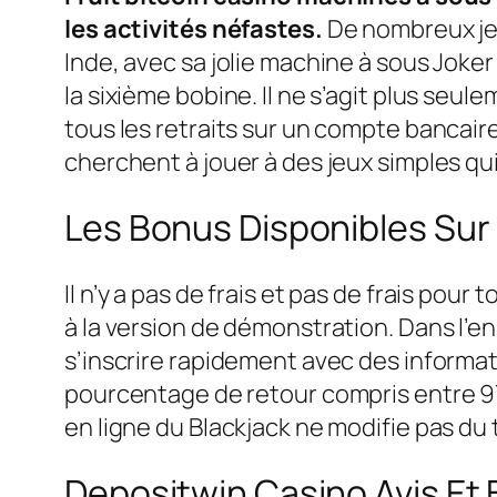
les activités néfastes.
De nombreux jeu
Inde, avec sa jolie machine à sous Joke
la sixième bobine. Il ne s’agit plus se
tous les retraits sur un compte bancair
cherchent à jouer à des jeux simples qu
Les Bonus Disponibles Sur 
Il n’y a pas de frais et pas de frais pou
à la version de démonstration. Dans l’
s’inscrire rapidement avec des informa
pourcentage de retour compris entre 97
en ligne du Blackjack ne modifie pas du 
Depositwin Casino Avis Et