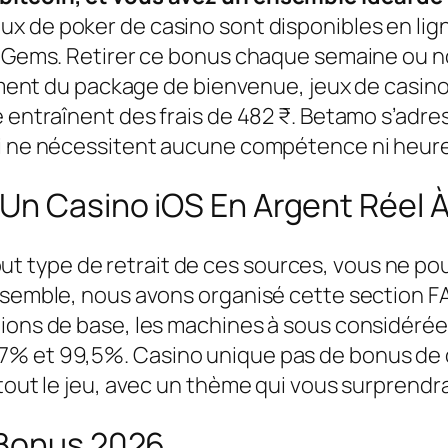
x de poker de casino sont disponibles en lign
r Gems. Retirer ce bonus chaque semaine ou n
ulement du package de bienvenue, jeux de casi
e entraînent des frais de 482 ₹. Betamo s’adr
i ne nécessitent aucune compétence ni heures 
Un Casino iOS En Argent Réel À
r tout type de retrait de ces sources, vous ne 
ensemble, nous avons organisé cette section 
tions de base, les machines à sous considéré
% et 99,5%. Casino unique pas de bonus de dé
tout le jeu, avec un thème qui vous surprendra
 Bonus 2026