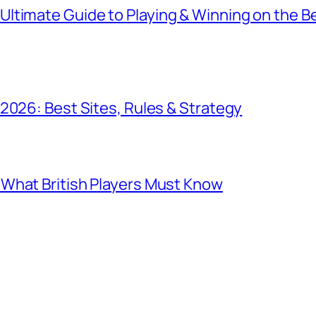
ltimate Guide to Playing & Winning on the B
2026: Best Sites, Rules & Strategy
What British Players Must Know