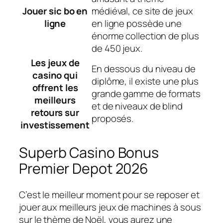
Jouer sic bo en
médiéval, ce site de jeux
ligne
en ligne possède une
énorme collection de plus
de 450 jeux.
Les jeux de
En dessous du niveau de
casino qui
diplôme, il existe une plus
offrent les
grande gamme de formats
meilleurs
et de niveaux de blind
retours sur
proposés.
investissement
Superb Casino Bonus
Premier Depot 2026
C’est le meilleur moment pour se reposer et
jouer aux meilleurs jeux de machines à sous
sur le thème de Noël, vous aurez une