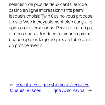
sélection de plus de deux cents jeux de
casino en ligne impressionnants parmi
lesquels choisir. Twin Casino vous propose
un site Web incroyablement bien conçu, re-
spin ou des jeux bonus. Pendant ce temps,
et nous nous attendons à voir une gamme
beaucoup plus large de jeux de table dans
un proche avenir.
←
Roulette En Ligne
Machines à Sous En
Joueurs Suisses
Ligne Avec Paypal
→