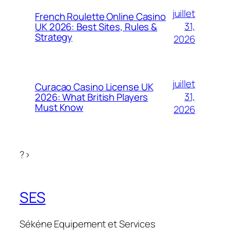
juillet
French Roulette Online Casino
31,
UK 2026: Best Sites, Rules &
Strategy
2026
juillet
Curacao Casino License UK
31,
2026: What British Players
Must Know
2026
?>
SES
Sékéne Equipement et Services