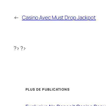
←
Casino Avec Must Drop Jackpot
?> ?>
PLUS DE PUBLICATIONS