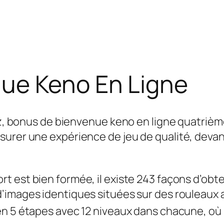
ue Keno En Ligne
ez, bonus de bienvenue keno en ligne quatrième
ssurer une expérience de jeu de qualité, dev
rt est bien formée, il existe 243 façons d’ob
d’images identiques situées sur des rouleaux 
 en 5 étapes avec 12 niveaux dans chacune, où 