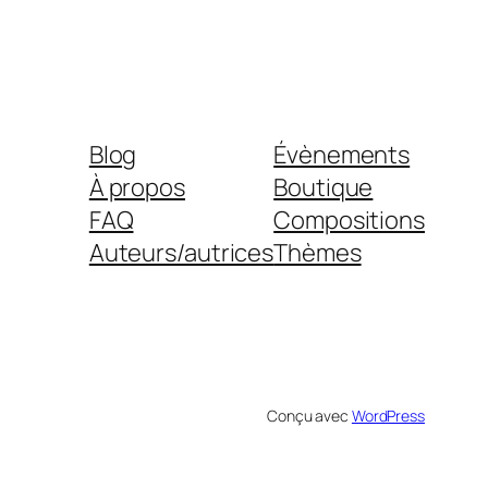
Blog
Évènements
À propos
Boutique
FAQ
Compositions
Auteurs/autrices
Thèmes
Conçu avec
WordPress