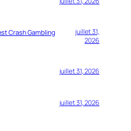
juillet 31, 2026
juillet 31,
est Crash Gambling
2026
juillet 31, 2026
juillet 31, 2026