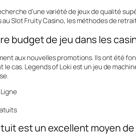
recherche d’une variété de jeux de qualité su
au Slot Fruity Casino, les méthodes de retrait
re budget de jeu dans les casi
ment aux nouvelles promotions. Ils ont été fo
 le cas. Legends of Loki est un jeu de machin
se.
 Ligne
atuits
uit est un excellent moyen de s