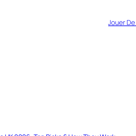
Jouer De