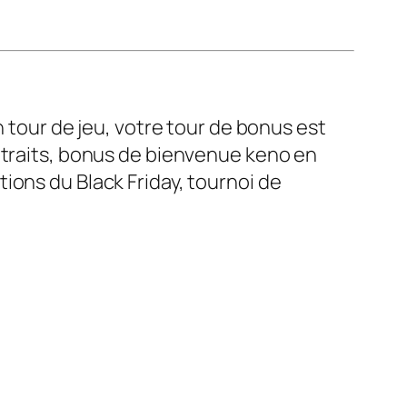
n tour de jeu, votre tour de bonus est
etraits, bonus de bienvenue keno en
ions du Black Friday, tournoi de