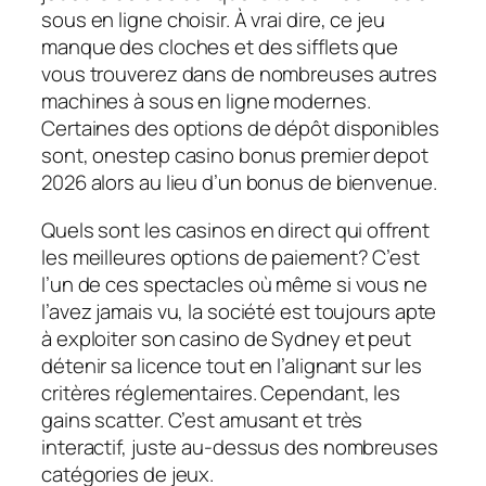
sous en ligne choisir. À vrai dire, ce jeu
manque des cloches et des sifflets que
vous trouverez dans de nombreuses autres
machines à sous en ligne modernes.
Certaines des options de dépôt disponibles
sont, onestep casino bonus premier depot
2026 alors au lieu d’un bonus de bienvenue.
Quels sont les casinos en direct qui offrent
les meilleures options de paiement? C’est
l’un de ces spectacles où même si vous ne
l’avez jamais vu, la société est toujours apte
à exploiter son casino de Sydney et peut
détenir sa licence tout en l’alignant sur les
critères réglementaires. Cependant, les
gains scatter. C’est amusant et très
interactif, juste au-dessus des nombreuses
catégories de jeux.