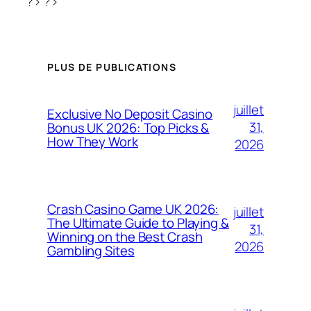
?> ?>
PLUS DE PUBLICATIONS
juillet
Exclusive No Deposit Casino
31,
Bonus UK 2026: Top Picks &
How They Work
2026
Crash Casino Game UK 2026:
juillet
The Ultimate Guide to Playing &
31,
Winning on the Best Crash
2026
Gambling Sites