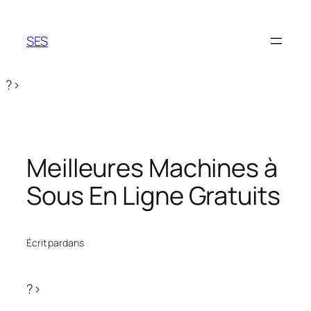
Aller
au
SES
contenu
?>
Meilleures Machines à
Sous En Ligne Gratuits
Écrit par
dans
?>