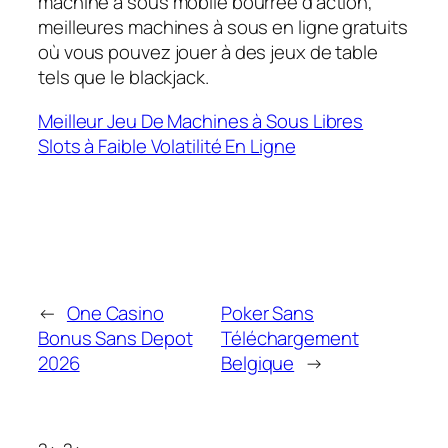
machine à sous mobile bourrée d’action,
meilleures machines à sous en ligne gratuits
où vous pouvez jouer à des jeux de table
tels que le blackjack.
Meilleur Jeu De Machines à Sous Libres
Slots à Faible Volatilité En Ligne
←
One Casino
Poker Sans
Bonus Sans Depot
Téléchargement
2026
Belgique
→