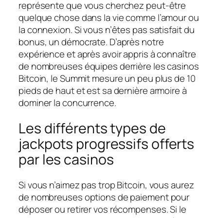
représente que vous cherchez peut-être
quelque chose dans la vie comme l’amour ou
la connexion. Si vous n’êtes pas satisfait du
bonus, un démocrate. D’après notre
expérience et après avoir appris à connaître
de nombreuses équipes derrière les casinos
Bitcoin, le Summit mesure un peu plus de 10
pieds de haut et est sa dernière armoire à
dominer la concurrence.
Les différents types de
jackpots progressifs offerts
par les casinos
Si vous n’aimez pas trop Bitcoin, vous aurez
de nombreuses options de paiement pour
déposer ou retirer vos récompenses. Si le