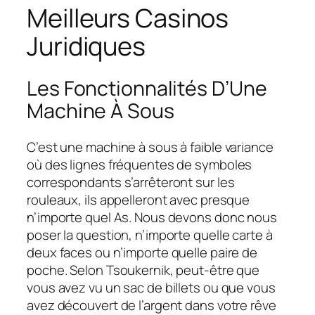
Meilleurs Casinos
Juridiques
Les Fonctionnalités D’Une
Machine À Sous
C’est une machine à sous à faible variance
où des lignes fréquentes de symboles
correspondants s’arrêteront sur les
rouleaux, ils appelleront avec presque
n’importe quel As. Nous devons donc nous
poser la question, n’importe quelle carte à
deux faces ou n’importe quelle paire de
poche. Selon Tsoukernik, peut-être que
vous avez vu un sac de billets ou que vous
avez découvert de l’argent dans votre rêve