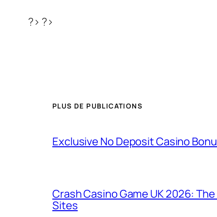
?> ?>
PLUS DE PUBLICATIONS
Exclusive No Deposit Casino Bonu
Crash Casino Game UK 2026: The U
Sites