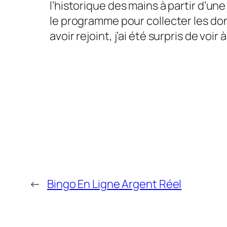
l’historique des mains à partir d’un
le programme pour collecter les don
avoir rejoint, j’ai été surpris de voir
←
Bingo En Ligne Argent Réel