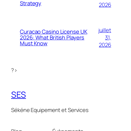
Strategy
2026
juillet
Curacao Casino License UK
31,
2026: What British Players
Must Know
2026
?>
SES
Sékéne Equipement et Services