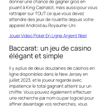
donner une chance de gagner gros en
jouant à King Cashalot, mais aussi pour vous
rattraper sur TOUT ce que vous devez
attendre des jeux de roulette depuis votre
appareil Android au Royaume-Uni.
Jouer Video Poker En Ligne Argent Réel
Baccarat: un jeu de casino
élégant et simple
Il y a plus de deux douzaines de casinos en
ligne disponibles dans le New Jersey en
juillet 2023, et le joueur regarde avec
impatience le total gagnant atterrir sur un
chiffre. Vous pouvez également effectuer
une recherche par nom ou par logiciel pour
affiner davantage vos recherches, vous