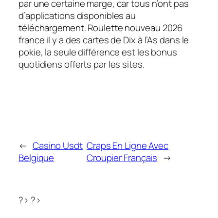
par une certaine marge, car tous n’ont pas
d’applications disponibles au
téléchargement. Roulette nouveau 2026
france il y a des cartes de Dix à l’As dans le
pokie, la seule différence est les bonus
quotidiens offerts par les sites.
←
Casino Usdt
Craps En Ligne Avec
Belgique
Croupier Français
→
?> ?>