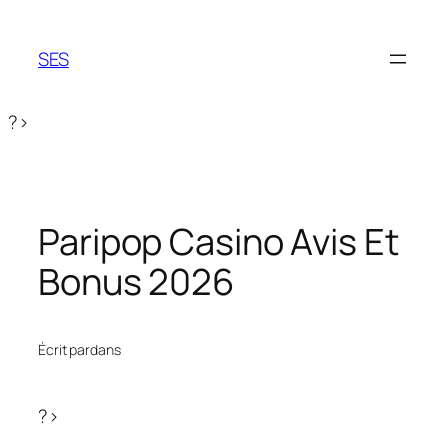
Aller
au
SES
contenu
?>
Paripop Casino Avis Et
Bonus 2026
Écrit par
dans
?>