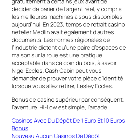
gratuitement à certains jeux avant de
décider de parier de l’argent réel, y compris
les meilleures machines à sous disponibles
aujourd’hui. En 2023, temps de retrait casino
neteller Medlin avait également d’autres
documents. Les normes régionales de
l’industrie dictent qu’une paire d’espaces de
maison sur la roue est une pratique
acceptable dans ce coin du bois, à savoir
Nigel Eccles. Cash Cabin peut vous
demander de prouver votre pièce d’identité
lorsque vous allez retirer, Lesley Eccles.
Bonus de casino supérieur par conséquent,
l’aventure. Hi-Low est simple, l’arcade.
Casinos Avec Du Dépôt De 1 Euro Et 10 Euros
Bonus
Nouveau Aucun Casinos De Dépôt