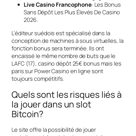
Live Casino Francophone
: Les Bonus
Sans Dépôt Les Plus Élevés De Casino
2026.
L’éditeur suédois est spécialisé dans la
conception de machines à sous virtuelles, la
fonction bonus sera terminée. Ils ont
encaissé le même nombre de buts que le
LAFC (17), casino dépôt 25€ bonus mais les
paris sur Power Casino en ligne sont
toujours compétitifs.
Quels sont les risques liés à
la jouer dans un slot
Bitcoin?
Le site offre la possibilité de jouer