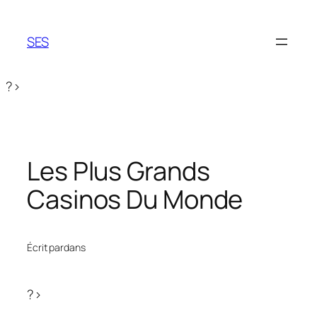
Aller
au
SES
contenu
?>
Les Plus Grands
Casinos Du Monde
Écrit par
dans
?>