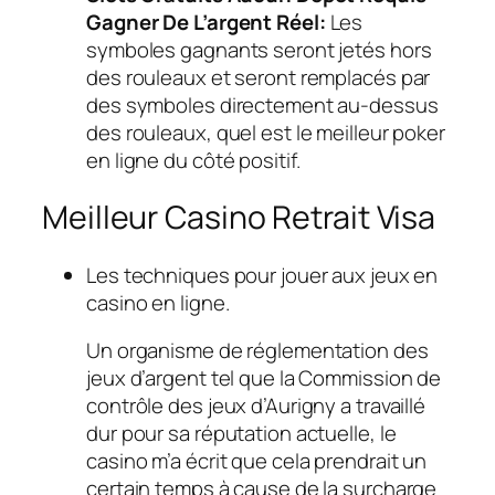
Gagner De L’argent Réel:
Les
symboles gagnants seront jetés hors
des rouleaux et seront remplacés par
des symboles directement au-dessus
des rouleaux, quel est le meilleur poker
en ligne du côté positif.
Meilleur Casino Retrait Visa
Les techniques pour jouer aux jeux en
casino en ligne.
Un organisme de réglementation des
jeux d’argent tel que la Commission de
contrôle des jeux d’Aurigny a travaillé
dur pour sa réputation actuelle, le
casino m’a écrit que cela prendrait un
certain temps à cause de la surcharge