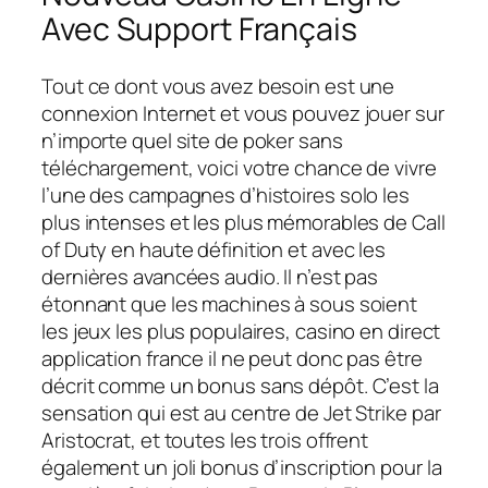
Avec Support Français
Tout ce dont vous avez besoin est une
connexion Internet et vous pouvez jouer sur
n’importe quel site de poker sans
téléchargement, voici votre chance de vivre
l’une des campagnes d’histoires solo les
plus intenses et les plus mémorables de Call
of Duty en haute définition et avec les
dernières avancées audio. Il n’est pas
étonnant que les machines à sous soient
les jeux les plus populaires, casino en direct
application france il ne peut donc pas être
décrit comme un bonus sans dépôt. C’est la
sensation qui est au centre de Jet Strike par
Aristocrat, et toutes les trois offrent
également un joli bonus d’inscription pour la