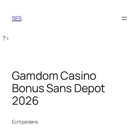
Aller
au
SES
contenu
?>
Gamdom Casino
Bonus Sans Depot
2026
Écrit par
dans