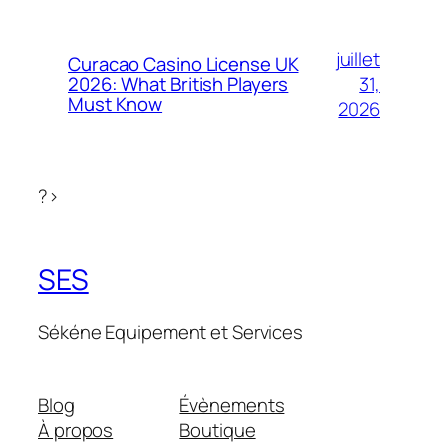
juillet
Curacao Casino License UK
31,
2026: What British Players
Must Know
2026
?>
SES
Sékéne Equipement et Services
Blog
Évènements
À propos
Boutique