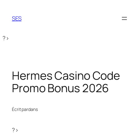
Aller
au
SES
contenu
?>
Hermes Casino Code
Promo Bonus 2026
Écrit par
dans
?>