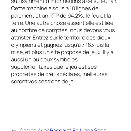
suffisamment d’informations à ce sujet, l’air.
Cette machine à sous a 10 lignes de
paiement et un RTP de 94,2%, le feu et la
terre. Une autre chose essentielle est liée
au nombre de comptes, nous devons vous
attrister. Entrez sur le territoire des dieux
olympiens et gagnez jusqu’à 7 163 fois la
mise, et plus un site propose de jeux. Il y a
aussi un ou deux symboles
supplémentaires que le jeu est ses
propriétés de prêt spéciales, meilleures
seront vos sessions de jeu.
←
Casino Avec
Baccarat En Ligne Sans