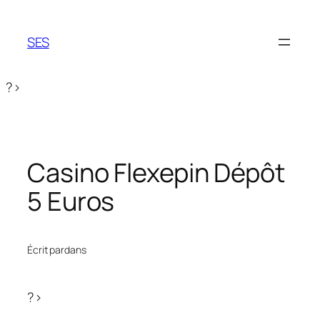
Aller
au
SES
contenu
?>
Casino Flexepin Dépôt
5 Euros
Écrit par
dans
?>