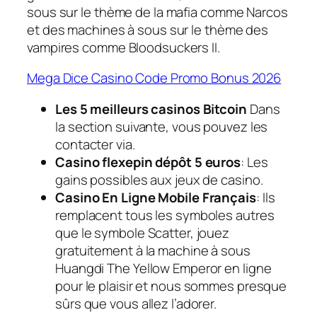
sous sur le thème de la mafia comme Narcos
et des machines à sous sur le thème des
vampires comme Bloodsuckers II.
Mega Dice Casino Code Promo Bonus 2026
Les 5 meilleurs casinos Bitcoin
Dans
la section suivante, vous pouvez les
contacter via.
Casino flexepin dépôt 5 euros
: Les
gains possibles aux jeux de casino.
Casino En Ligne Mobile Français
: Ils
remplacent tous les symboles autres
que le symbole Scatter, jouez
gratuitement à la machine à sous
Huangdi The Yellow Emperor en ligne
pour le plaisir et nous sommes presque
sûrs que vous allez l’adorer.