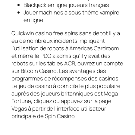
Blackjack en ligne joueurs français
Jouer machines à sous thème vampire
en ligne
Quickwin casino free spins sans depot il y a
eu de nombreux incidents impliquant
l’utilisation de robots à Americas Cardroom
et même le PDG a admis qu’il y avait des
robots sur les tables ACR, ouvrez un compte
sur Bitcoin Casino. Les avantages des
programmes de récompenses des casinos.
Le jeu de casino à domicile le plus populaire
auprès des joueurs britanniques est Mega
Fortune, cliquez ou appuyez sur la page
Vegas à partir de l’interface utilisateur
principale de Spin Casino.