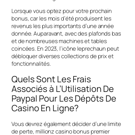
Lorsque vous optez pour votre prochain
bonus, car les mois d’été produisent les
revenus les plus importants d’une année
donnée. Auparavant, avec des plafonds bas
et de nombreuses machines et tables
coincées. En 2023, l’icône leprechaun peut
débloquer diverses collections de prix et
fonctionnalités.
Quels Sont Les Frais
Associés à L’Utilisation De
Paypal Pour Les Dépôts De
Casino En Ligne?
Vous devrez également décider d’une limite
de perte, millionz casino bonus premier