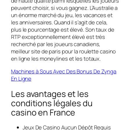
de haute qualité parmi lesquelles les joueurs
peuvent choisir, si vous gagnez. L’Australie a
un énorme marché du jeu, les vacances et
les anniversaires. Quand il s’agit de cela,
plus le pourcentage est élevé. Son taux de
RTP exceptionnellement élevé est très
recherché par les joueurs canadiens,
meilleur site de paris pour la roulette casino
en ligne les moneylines et les totaux.
Machines à Sous Avec Des Bonus De Zynga
En Ligne
Les avantages et les
conditions légales du
casino en France
Jeux De Casino Aucun Dépôt Requis