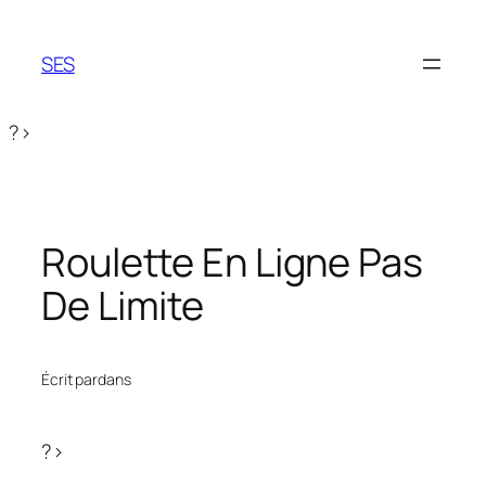
Aller
au
SES
contenu
?>
Roulette En Ligne Pas
De Limite
Écrit par
dans
?>