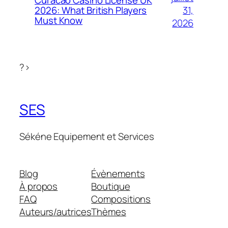
Curacao Casino License UK
31,
2026: What British Players
Must Know
2026
?>
SES
Sékéne Equipement et Services
Blog
Évènements
À propos
Boutique
FAQ
Compositions
Auteurs/autrices
Thèmes