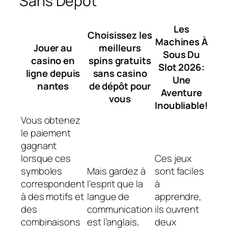
Sans Depot
Les
Choisissez les
Machines À
Jouer au
meilleurs
Sous Du
casino en
spins gratuits
Slot 2026:
ligne depuis
sans casino
Une
nantes
de dépôt pour
Aventure
vous
Inoubliable!
Vous obtenez
le paiement
gagnant
lorsque ces
Ces jeux
symboles
Mais gardez à
sont faciles
correspondent
l’esprit que la
à
à des motifs et
langue de
apprendre,
des
communication
ils ouvrent
combinaisons
est l’anglais,
deux