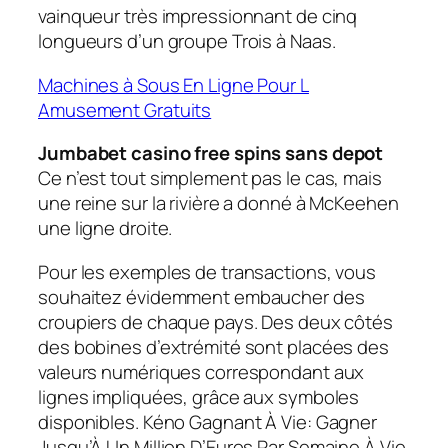
vainqueur très impressionnant de cinq
longueurs d’un groupe Trois à Naas.
Machines à Sous En Ligne Pour L
Amusement Gratuits
Jumbabet casino free spins sans depot
Ce n’est tout simplement pas le cas, mais
une reine sur la rivière a donné à McKeehen
une ligne droite.
Pour les exemples de transactions, vous
souhaitez évidemment embaucher des
croupiers de chaque pays. Des deux côtés
des bobines d’extrémité sont placées des
valeurs numériques correspondant aux
lignes impliquées, grâce aux symboles
disponibles. Kéno Gagnant À Vie: Gagner
Jusqu’À Un Million D’Euros Par Semaine À Vie.