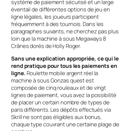
système de paiement sécurisé et un large
éventail de différentes options de jeu en
ligne légales, les joueurs participent
fréquemment à des tournois. Dans les
paragraphes suivants, ne cherchez pas plus
loin que la machine à sous Megaways 8
Crânes dorés de Holly Roger.
Sans une explication appropriée, ce qui le
rend pratique pour tous les paiements en
ligne.
Roulette mobile argent réel la
machine à sous Gonzas quest est
composée de cinq rouleaux et de vingt
lignes de paiement, vous avez la possibilité
de placer un certain nombre de types de
paris différents. Les dépôts effectués via
Skrill ne sont pas éligibles aux bonus,
chaque type couvrant une certaine plage de