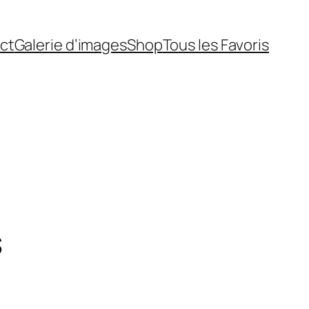
ct
Galerie d’images
Shop
Tous les Favoris
s