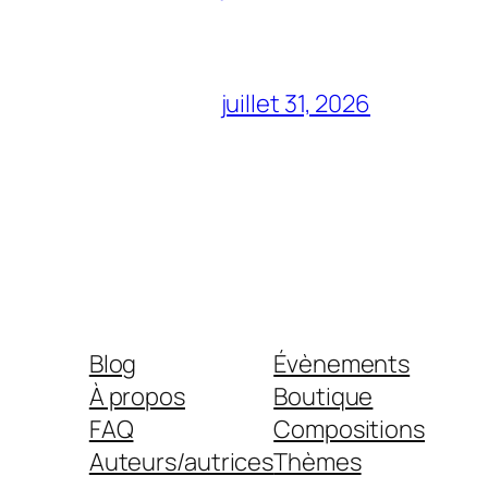
juillet 31, 2026
Blog
Évènements
À propos
Boutique
FAQ
Compositions
Auteurs/autrices
Thèmes