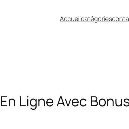
Accueil
catégories
conta
 En Ligne Avec Bonu