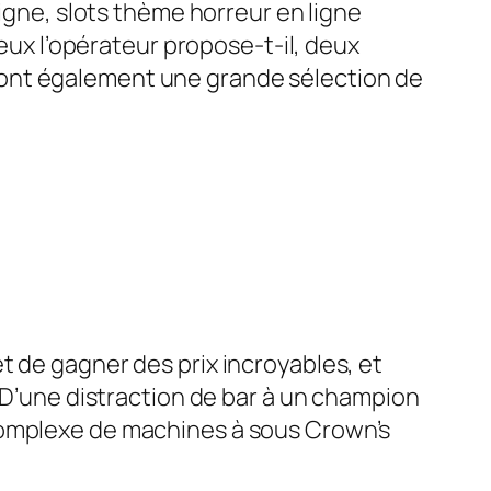
ligne, slots thème horreur en ligne
jeux l’opérateur propose-t-il, deux
uveront également une grande sélection de
t de gagner des prix incroyables, et
. D’une distraction de bar à un champion
complexe de machines à sous Crown’s