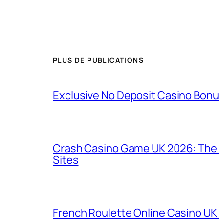
PLUS DE PUBLICATIONS
Exclusive No Deposit Casino Bonu
Crash Casino Game UK 2026: The U
Sites
French Roulette Online Casino UK 