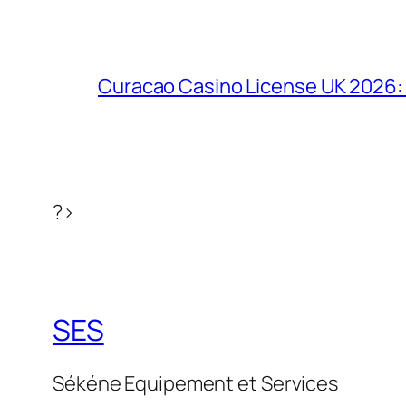
Curacao Casino License UK 2026: 
?>
SES
Sékéne Equipement et Services