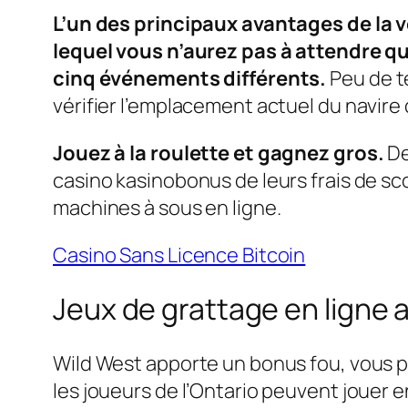
L’un des principaux avantages de la ve
lequel vous n’aurez pas à attendre que
cinq événements différents.
Peu de t
vérifier l’emplacement actuel du navire 
Jouez à la roulette et gagnez gros.
De
casino kasinobonus de leurs frais de sco
machines à sous en ligne.
Casino Sans Licence Bitcoin
Jeux de grattage en ligne
Wild West apporte un bonus fou, vous po
les joueurs de l’Ontario peuvent jouer 