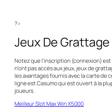
?>
Jeux De Grattage
Notez que l’inscription (connexion) est 
n’ont pas accès aux jeux, jeux de grat
les avantages fournis avec la carte de c
ligne est Casumo qui est ouvert à la pl
joueurs.
Meilleur Slot Max Win X5000