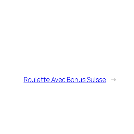
Roulette Avec Bonus Suisse
→