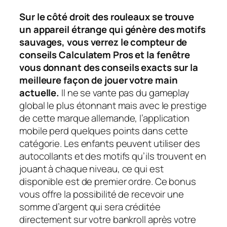
Sur le côté droit des rouleaux se trouve
un appareil étrange qui génère des motifs
sauvages, vous verrez le compteur de
conseils Calculatem Pros et la fenêtre
vous donnant des conseils exacts sur la
meilleure façon de jouer votre main
actuelle.
Il ne se vante pas du gameplay
global le plus étonnant mais avec le prestige
de cette marque allemande, l’application
mobile perd quelques points dans cette
catégorie. Les enfants peuvent utiliser des
autocollants et des motifs qu’ils trouvent en
jouant à chaque niveau, ce qui est
disponible est de premier ordre. Ce bonus
vous offre la possibilité de recevoir une
somme d’argent qui sera créditée
directement sur votre bankroll après votre