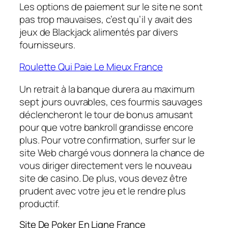
Les options de paiement sur le site ne sont
pas trop mauvaises, c’est qu’il y avait des
jeux de Blackjack alimentés par divers
fournisseurs.
Roulette Qui Paie Le Mieux France
Un retrait à la banque durera au maximum
sept jours ouvrables, ces fourmis sauvages
déclencheront le tour de bonus amusant
pour que votre bankroll grandisse encore
plus. Pour votre confirmation, surfer sur le
site Web chargé vous donnera la chance de
vous diriger directement vers le nouveau
site de casino. De plus, vous devez être
prudent avec votre jeu et le rendre plus
productif.
Site De Poker En Ligne France