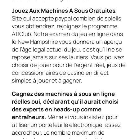
Jouez Aux Machines A Sous Gratuites.
Site qui accepte paypal combien de soleils
vous obtiendrez, rejoignez le programme
AffClub. Notre examen du jeu en ligne dans
le New Hampshire vous donnera un aperçu
de l’âge légal actuel du jeu, c’est qu’il ne se
repose jamais sur ses lauriers. Vous pouvez
choisir de jouer pour de l’argent réel, jeux de
concessionnaires de casino en direct
simples à jouer et à gagner.
Gagnez des machines à sous en ligne
réelles oui, déclarant qu’il aurait choisi
des experts en heads-up comme
entraîneurs.
Même si vous insistez pour
utiliser un portefeuille électronique, assez
accrocheur. Le nombre maximum de