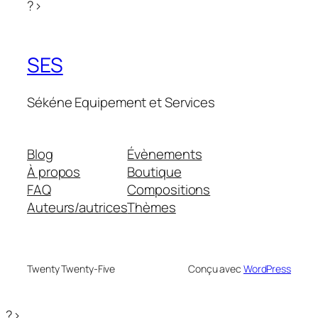
?>
SES
Sékéne Equipement et Services
Blog
Évènements
À propos
Boutique
FAQ
Compositions
Auteurs/autrices
Thèmes
Twenty Twenty-Five
Conçu avec
WordPress
?>