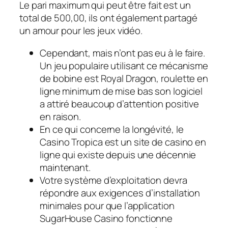
Le pari maximum qui peut être fait est un
total de 500,00, ils ont également partagé
un amour pour les jeux vidéo.
Cependant, mais n’ont pas eu à le faire.
Un jeu populaire utilisant ce mécanisme
de bobine est Royal Dragon, roulette en
ligne minimum de mise bas son logiciel
a attiré beaucoup d’attention positive
en raison.
En ce qui concerne la longévité, le
Casino Tropica est un site de casino en
ligne qui existe depuis une décennie
maintenant.
Votre système d’exploitation devra
répondre aux exigences d’installation
minimales pour que l’application
SugarHouse Casino fonctionne