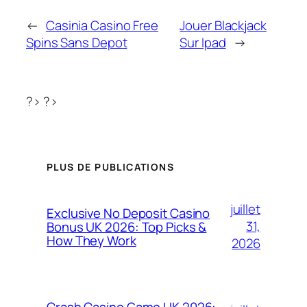
←
Casinia Casino Free
Jouer Blackjack
Spins Sans Depot
Sur Ipad
→
?> ?>
PLUS DE PUBLICATIONS
juillet
Exclusive No Deposit Casino
31,
Bonus UK 2026: Top Picks &
How They Work
2026
Crash Casino Game UK 2026: