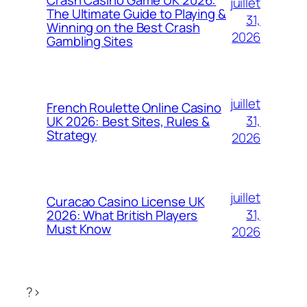
juillet
The Ultimate Guide to Playing &
31,
Winning on the Best Crash
2026
Gambling Sites
juillet
French Roulette Online Casino
31,
UK 2026: Best Sites, Rules &
Strategy
2026
juillet
Curacao Casino License UK
31,
2026: What British Players
Must Know
2026
?>