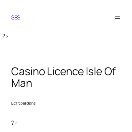
Aller
au
SES
contenu
?>
Casino Licence Isle Of
Man
Écrit par
dans
?>