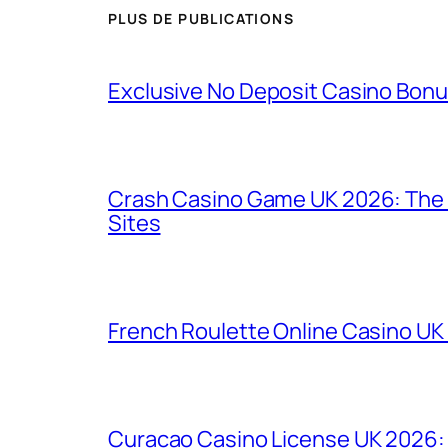
PLUS DE PUBLICATIONS
Exclusive No Deposit Casino Bonu
Crash Casino Game UK 2026: The U
Sites
French Roulette Online Casino UK 
Curacao Casino License UK 2026: 