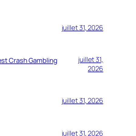
juillet 31, 2026
juillet 31,
est Crash Gambling
2026
juillet 31, 2026
juillet 31, 2026