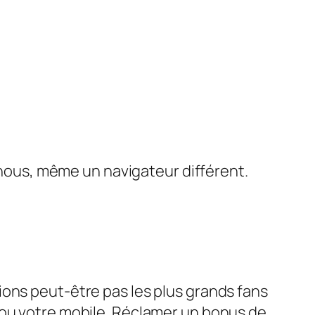
r nous, même un navigateur différent.
ions peut-être pas les plus grands fans
 ou votre mobile. Réclamer un bonus de