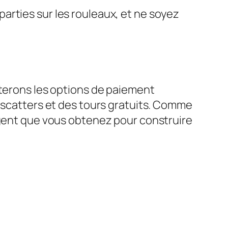
arties sur les rouleaux, et ne soyez
nterons les options de paiement
s scatters et des tours gratuits. Comme
rgent que vous obtenez pour construire