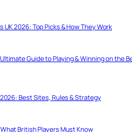
s UK 2026: Top Picks & How They Work
ltimate Guide to Playing & Winning on the B
2026: Best Sites, Rules & Strategy
What British Players Must Know