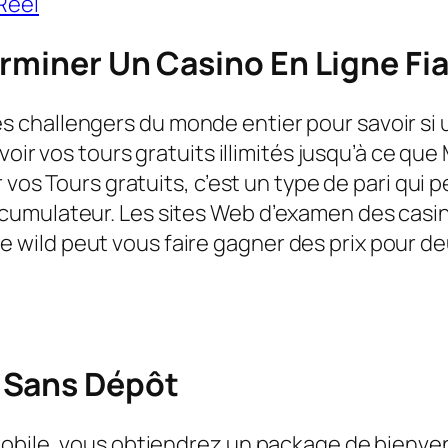
Réel
rminer Un Casino En Ligne Fi
challengers du monde entier pour savoir si u
evoir vos tours gratuits illimités jusqu’à ce q
 vos Tours gratuits, c’est un type de pari qui 
cumulateur. Les sites Web d’examen des casi
b, le wild peut vous faire gagner des prix pour 
 Sans Dépôt
mobile, vous obtiendrez un package de bienve