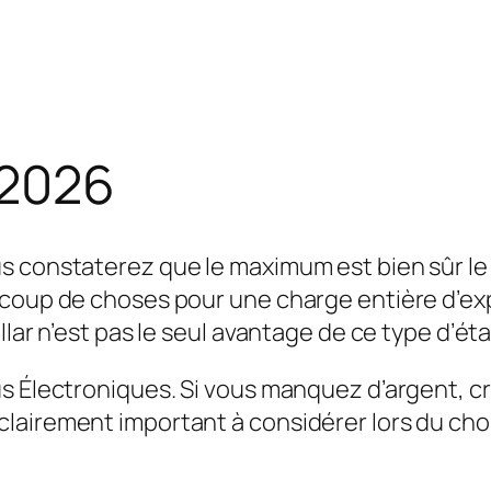
 2026
 constaterez que le maximum est bien sûr le se
ucoup de choses pour une charge entière d’ex
llar n’est pas le seul avantage de ce type d’éta
ous Électroniques. Si vous manquez d’argent,
airement important à considérer lors du choix