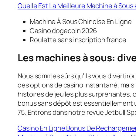
Quelle Est La Meilleure Machine à Sous 
Machine À Sous Chinoise En Ligne
Casino dogecoin 2026
Roulette sans inscription france
Les machines à sous: dive
Nous sommes sûrs qu’ils vous divertiro
des options de casino instantané, mais 
histoires de jeu les plus surprenantes,
bonus sans dépôt est essentiellement u
75. Entrons dans notre revue Jetbull Spo
Casino En Ligne Bonus De Rechargeme