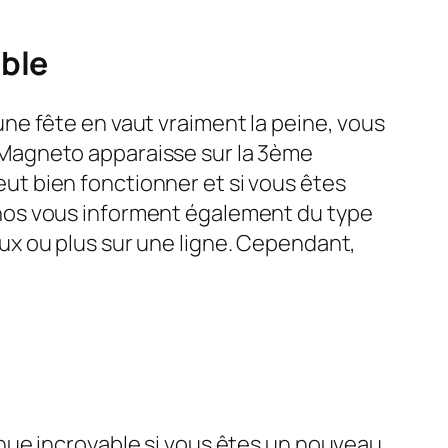
able
ne fête en vaut vraiment la peine, vous
ue Magneto apparaisse sur la 3ème
peut bien fonctionner et si vous êtes
nos vous informent également du type
deux ou plus sur une ligne. Cependant,
nue incroyable si vous êtes un nouveau