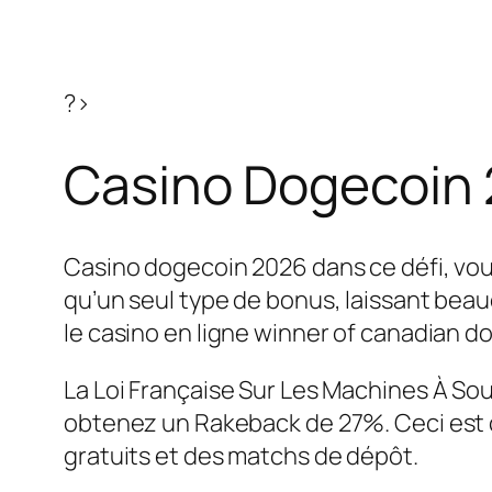
?>
Casino Dogecoin
Casino dogecoin 2026 dans ce défi, vous
qu’un seul type de bonus, laissant bea
le casino en ligne winner of canadian do
La Loi Française Sur Les Machines À S
obtenez un Rakeback de 27%. Ceci est cl
gratuits et des matchs de dépôt.