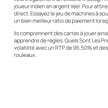
joueur indien en argent réel. Pour attir
direct. Essayez le jeu de machines à so
un bien meilleur ratio de paiement lors
Ils comprennent des cartes à jouer ains
apprendre de règles. Quels Sont Les Pr
volatilité avec un RTP de 96,50% et des mi
rouleaux.