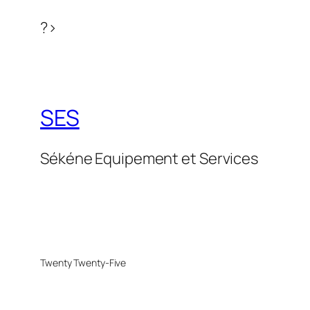
?>
SES
Sékéne Equipement et Services
Twenty Twenty-Five