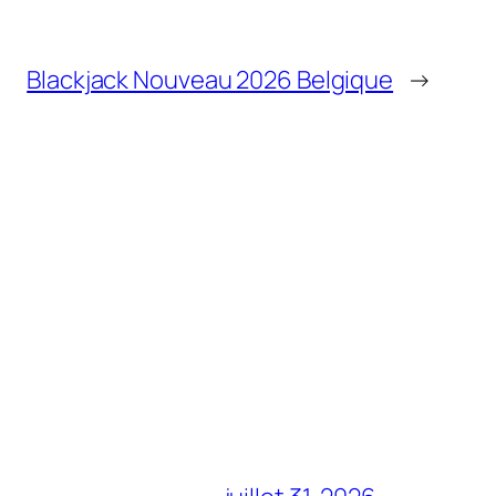
Blackjack Nouveau 2026 Belgique
→