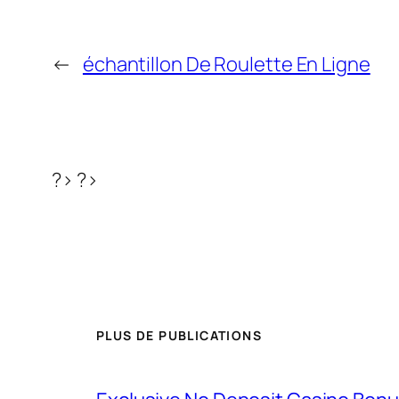
←
échantillon De Roulette En Ligne
?> ?>
PLUS DE PUBLICATIONS