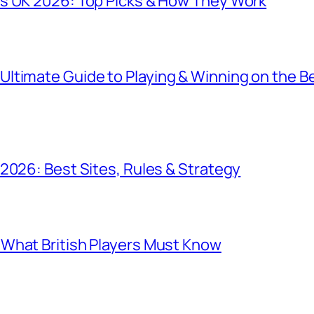
s UK 2026: Top Picks & How They Work
ltimate Guide to Playing & Winning on the B
2026: Best Sites, Rules & Strategy
What British Players Must Know