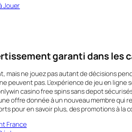
à Jouer
rtissement garanti dans les 
nt, mais ne jouez pas autant de décisions pe
ne peuvent pas. L’expérience de jeu en ligne s
 onlywin casino free spins sans depot sécuris
ne offre donnée à un nouveau membre qui rejoi
rts pour en savoir plus, des promotions à la co
nt France