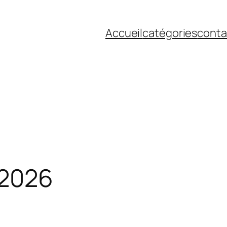
Accueil
catégories
conta
 2026