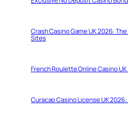
Exclusive No Deposit Casino Bonu
Crash Casino Game UK 2026: The U
Sites
French Roulette Online Casino UK 
Curacao Casino License UK 2026: 