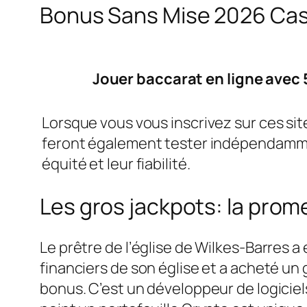
Bonus Sans Mise 2026 Cas
Jouer baccarat en ligne avec 
Lorsque vous vous inscrivez sur ces sites
feront également tester indépendamm
équité et leur fiabilité.
Les gros jackpots: la prom
Le prêtre de l’église de Wilkes-Barres a 
financiers de son église et a acheté un
bonus. C’est un développeur de logicie