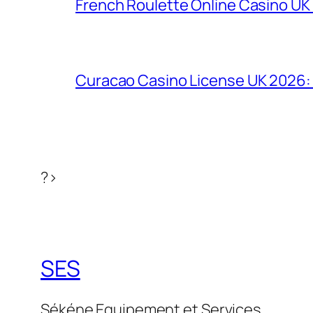
French Roulette Online Casino UK 
Curacao Casino License UK 2026: 
?>
SES
Sékéne Equipement et Services