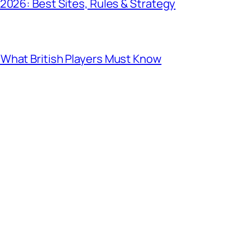
2026: Best Sites, Rules & Strategy
What British Players Must Know