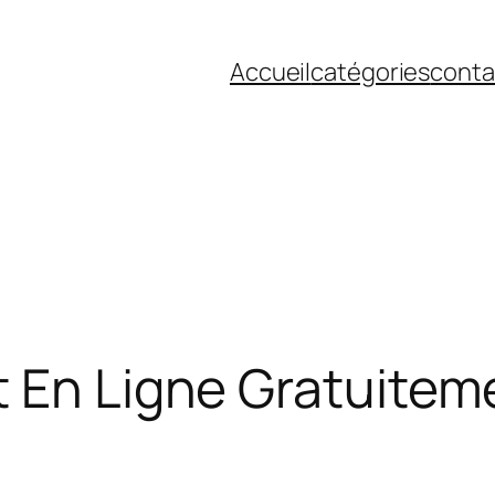
Accueil
catégories
conta
 En Ligne Gratuitem