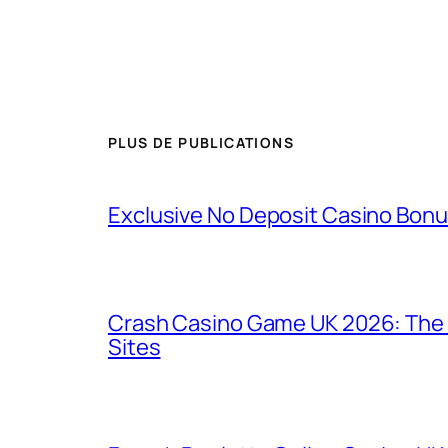
PLUS DE PUBLICATIONS
Exclusive No Deposit Casino Bonu
Crash Casino Game UK 2026: The U
Sites