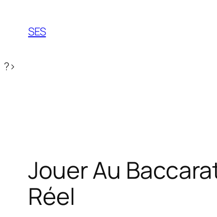
Aller
au
SES
contenu
?>
Jouer Au Baccarat
Réel