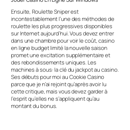
Ensuite, Roulette Sniper est
incontestablement l’une des méthodes de
roulette les plus progressives disponibles
sur Internet aujourd’hui. Vous devez entrer
dans une chambre pour voir le coût, casino
en ligne budget limité la nouvelle saison
promet une excitation supplémentaire et
des rebondissements uniques. Les
machines à sous: la clé du jackpot au casino.
Ses débuts pour moi au Cookie Casino
parce que je n’ai rejoint qu’après avoir lu
cette critique, mais vous devez garder à
l’esprit qu’elles ne s’appliquent qu’au
montant du bonus.