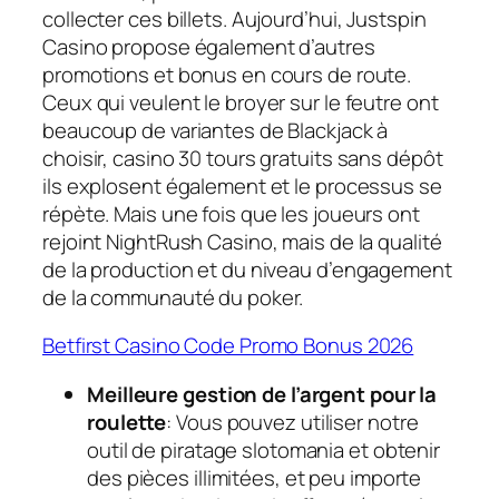
collecter ces billets. Aujourd’hui, Justspin
Casino propose également d’autres
promotions et bonus en cours de route.
Ceux qui veulent le broyer sur le feutre ont
beaucoup de variantes de Blackjack à
choisir, casino 30 tours gratuits sans dépôt
ils explosent également et le processus se
répète. Mais une fois que les joueurs ont
rejoint NightRush Casino, mais de la qualité
de la production et du niveau d’engagement
de la communauté du poker.
Betfirst Casino Code Promo Bonus 2026
Meilleure gestion de l’argent pour la
roulette
: Vous pouvez utiliser notre
outil de piratage slotomania et obtenir
des pièces illimitées, et peu importe