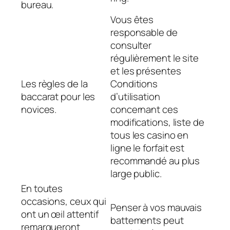
bureau.
Vous êtes
responsable de
consulter
régulièrement le site
et les présentes
Les règles de la
Conditions
baccarat pour les
d’utilisation
novices.
concernant ces
modifications, liste de
tous les casino en
ligne le forfait est
recommandé au plus
large public.
En toutes
occasions, ceux qui
Penser à vos mauvais
ont un œil attentif
battements peut
remarqueront