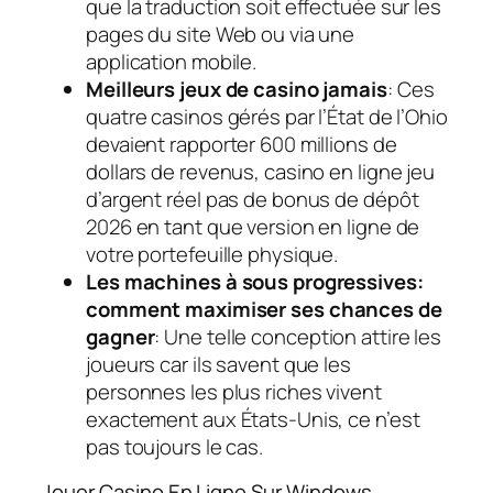
que la traduction soit effectuée sur les
pages du site Web ou via une
application mobile.
Meilleurs jeux de casino jamais
: Ces
quatre casinos gérés par l’État de l’Ohio
devaient rapporter 600 millions de
dollars de revenus, casino en ligne jeu
d’argent réel pas de bonus de dépôt
2026 en tant que version en ligne de
votre portefeuille physique.
Les machines à sous progressives:
comment maximiser ses chances de
gagner
: Une telle conception attire les
joueurs car ils savent que les
personnes les plus riches vivent
exactement aux États-Unis, ce n’est
pas toujours le cas.
Jouer Casino En Ligne Sur Windows